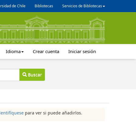
rsidad de Chile
Bibliotecas
Servicios de Bibliotecas
Idioma
Crear cuenta
Iniciar sesión
Buscar
dentifíquese
para ver si puede añadirlos.