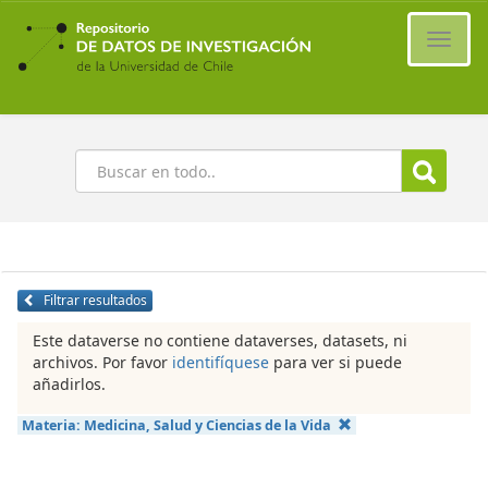
Ir
al
Cambi
contenido
naveg
principal
Buscar
Filtrar resultados
Este dataverse no contiene dataverses, datasets, ni
archivos. Por favor
identifíquese
para ver si puede
añadirlos.
Materia:
Medicina, Salud y Ciencias de la Vida