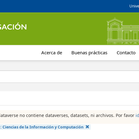
Unive
Acerca de
Buenas prácticas
Contacto
dataverse no contiene dataverses, datasets, ni archivos. Por favor
i
a:
Ciencias de la Información y Computación