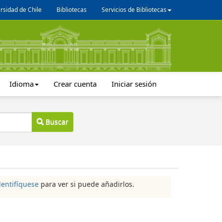
rsidad de Chile
Bibliotecas
Servicios de Bibliotecas
Idioma
Crear cuenta
Iniciar sesión
Buscar
dentifíquese
para ver si puede añadirlos.