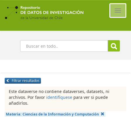
Ir
al
Cambi
contenido
naveg
principal
Buscar
Filtrar resultados
Este dataverse no contiene dataverses, datasets, ni
archivos. Por favor
identifíquese
para ver si puede
añadirlos.
Materia:
Ciencias de la Información y Computación