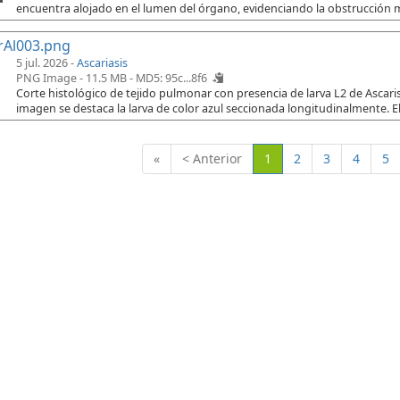
encuentra alojado en el lumen del órgano, evidenciando la obstrucción 
rAl003.png
5 jul. 2026 -
Ascariasis
PNG Image - 11.5 MB -
MD5: 95c...8f6
Corte histológico de tejido pulmonar con presencia de larva L2 de Ascaris
imagen se destaca la larva de color azul seccionada longitudinalmente. El
(Actual)
«
< Anterior
1
2
3
4
5