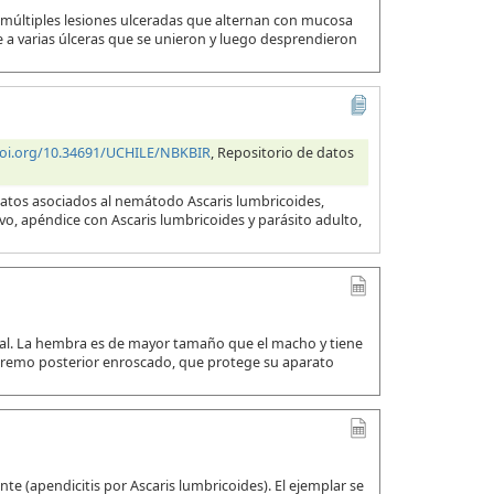
 múltiples lesiones ulceradas que alternan con mucosa
a varias úlceras que se unieron y luego desprendieron
doi.org/10.34691/UCHILE/NBKBIR
, Repositorio de datos
datos asociados al nemátodo Ascaris lumbricoides,
evo, apéndice con Ascaris lumbricoides y parásito adulto,
ual. La hembra es de mayor tamaño que el macho y tiene
xtremo posterior enroscado, que protege su aparato
e (apendicitis por Ascaris lumbricoides). El ejemplar se