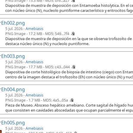
PNG Image - 15.3 MB -
MD5: bf9...a27
Diapositiva de muestra de deposición con Entamoeba histolytica. En el cen
con núcleo único (N), nucleolo puntiforme característico y eritrocitos fago
rEh002.png
5 jul. 2026 -
Amebiasis
PNG Image - 17.2 MB -
MD5: 549...7f4
Diapositiva de muestra de deposición en la que se observa trofozoíto de
destaca núcleo único (N) y nucleolo puntiforme.
rEh003.png
5 jul. 2026 -
Amebiasis
PNG Image - 17.7 MB -
MD5: c43...044
Diapositiva de corte histológico de biopsia de intestino (ciego) con Ent
centro de la imagen destaca el trofozoíto (Eh) con núcleo único (N) y nuc
rEh004.png
5 jul. 2026 -
Amebiasis
PNG Image - 1.7 MB -
MD5: 4a5...05a
Pieza de Museo. Absceso hepático amebiano. Corte sagital de hígado h
que consisten en cavidades abscedadas que ocupan parcialmente el espac
rEh005.png
5 jul. 2026 -
Amebiasis