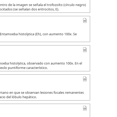
tro de la imagen se señala el trofozoíto (círculo negro)
citados (se señalan dos eritrocitos, E).
 Entamoeba histolytica (Eh), con aumento 100x. Se
amoeba histolytica, observado con aumento 100x. En el
leolo puntiforme característico.
umano en que se observan lesiones focales remanentes
io del lóbulo hepático.