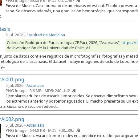
PNG Image - 692.8 KB -
MD5: 0d7...467
Pieza de Museo. Caso humano de amebiasis intestinal. El colon presenta
sana. Se observa además, una gran lesión hemorrágica, que corresponde 
o.
iasis
5 jul. 2026
-
Facultad de Medicina
Colección Biológica de Parasitología (CBPar), 2026, "Ascariasis",
https://
de investigación de la Universidad de Chile, V1
onjunto de datos contiene registros de microfotografías, fotografías y meta
etiológico de la ascariasis. El dataset incluye imágenes de ciclo de Loos, hu
...
rAl001.png
5 jul. 2026 -
Ascariasis
PNG Image - 3.6 MB -
MD5: 240...fd2
Ejemplares adultos de Ascaris lumbricoides. Se observa dimorfismo sex
los extremos anterior y posterior aguzados. El macho presenta su un e
riz. Gusano de sección redond...
rAl002.png
5 jul. 2026 -
Ascariasis
PNG Image - 644.8 KB -
MD5: 7d8...39a
Pieza de Museo. Ascaris lumbricoides en apéndice extraído quirúrgicament