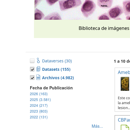
Biblioteca de imágenes
Dataverses (30)
1 a 10 d
Datasets (155)
Ameb
Archivos (4.982)
Fecha de Publicación
2026 (163)
Este co
2025 (3.581)
la ameb
2024 (217)
lesion..
2023 (803)
2022 (131)
CBPa
Más...