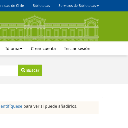
rsidad de Chile
Bibliotecas
Servicios de Bibliotecas
Idioma
Crear cuenta
Iniciar sesión
Buscar
dentifíquese
para ver si puede añadirlos.