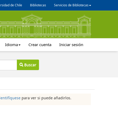
rsidad de Chile
Bibliotecas
Servicios de Bibliotecas
Idioma
Crear cuenta
Iniciar sesión
Buscar
dentifíquese
para ver si puede añadirlos.