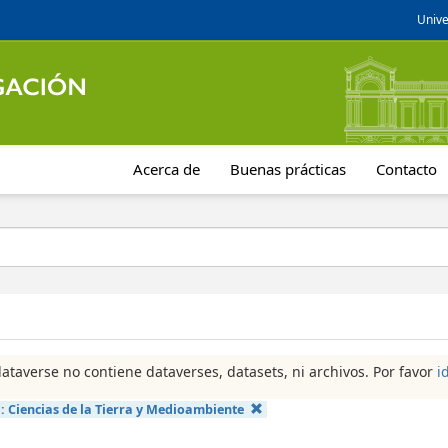
Unive
Acerca de
Buenas prácticas
Contacto
dataverse no contiene dataverses, datasets, ni archivos. Por favor
i
a:
Ciencias de la Tierra y Medioambiente