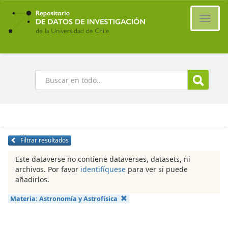
Ir
al
Cambi
contenido
naveg
principal
Buscar
Filtrar resultados
Este dataverse no contiene dataverses, datasets, ni
archivos. Por favor
identifíquese
para ver si puede
añadirlos.
Materia:
Astronomía y Astrofísica