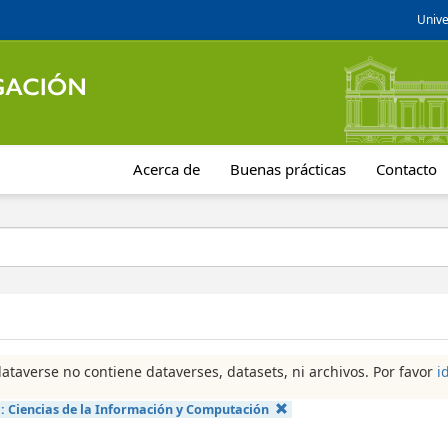
Unive
Acerca de
Buenas prácticas
Contacto
dataverse no contiene dataverses, datasets, ni archivos. Por favor
i
a:
Ciencias de la Información y Computación