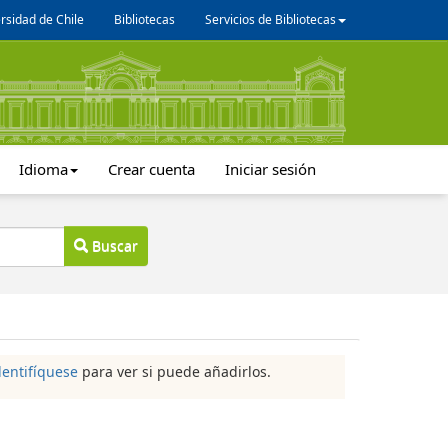
rsidad de Chile
Bibliotecas
Servicios de Bibliotecas
Idioma
Crear cuenta
Iniciar sesión
Buscar
dentifíquese
para ver si puede añadirlos.