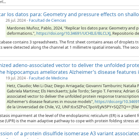
í...
car los datos para: Geometry and pressure effects on shal
26 jul. 2024
-
Facultad de Ciencias
Mardones Muñoz, Pablo, 2024, "Replicar los datos para: Geometry and p
deformations.",
https://doi.org/10.34691/UCHILE/BLCLXJ
, Repositorio d
abase contains 3 spreadsheets. The first sheet contains areas of droplets tra
s were detected along the channel at 1 millimetre spatial intervals. The secon
ized adeno-associated vector to deliver the unfolded prote
the hippocampus ameliorates Alzheimer’s disease features
19 jul. 2024
-
Facultad de Medicina
Hetz, Claudio; Mei Li Diaz; Diego Arriagada; Giovanni Tamburini; Natalia 
Gabriela Martinez; Els Henckaerts; Julie Tordo; Sergio T. Ferreira; Adrian
associated vector to deliver the unfolded protein response transcripti
Alzheimer’s disease features in mouse models",
https://doi.org/10.346
de la Universidad de Chile, V2, UNF:6:x5ZPoCTpoVEyN5PY+SQZTQ== [fil
tasis impairment at the level of the endoplasmic reticulum (ER) is a salient 
e (UPR) is the main adaptive pathway to cope with protein folding stress at 
ssion of a protein disulfide isomerase A3 variant associated