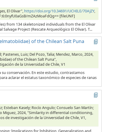
s, El Olivar",
https://doi.org/10.34691/UCHILE/70AJZY
,
, UNF:6:0nyfU0aGsB/mZAzMoaFdQg== [fileUNF]
es) from 134 skeletonized individuals from the El Olivar
l Salvage Project (Rescate Arqueológico El Olivar). T...
lmatobiidae) of the Chilean Salt Puna
id; Pastenes, Luis; Del Pozo, Talia; Mendez, Marco, 2024,
idae) of the Chilean Salt Puna",
tigación de la Universidad de Chile, V1
ara su conservación. En este estudio, contrastamos
para aclarar el estatus taxonómico de especies de ranas
z; Esteban Kasely; Rocío Angulo; Consuelo San Martín;
 Miguez, 2024, "Similarity in differential conditioning,
os de investigación de la Universidad de Chile, V1,
ioning: Implications for Inhibition, Generalization and