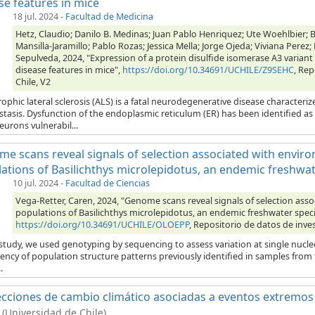
se features in mice
18 jul. 2024
-
Facultad de Medicina
Hetz, Claudio; Danilo B. Medinas; Juan Pablo Henriquez; Ute Woehlbier; 
Mansilla-Jaramillo; Pablo Rozas; Jessica Mella; Jorge Ojeda; Viviana Perez
Sepulveda, 2024, "Expression of a protein disulfide isomerase A3 variant 
disease features in mice",
https://doi.org/10.34691/UCHILE/Z9SEHC
, Rep
Chile, V2
ophic lateral sclerosis (ALS) is a fatal neurodegenerative disease charact
stasis. Dysfunction of the endoplasmic reticulum (ER) has been identified a
urons vulnerabil...
e scans reveal signals of selection associated with environ
ations of Basilichthys microlepidotus, an endemic freshwat
10 jul. 2024
-
Facultad de Ciencias
Vega-Retter, Caren, 2024, "Genome scans reveal signals of selection asso
populations of Basilichthys microlepidotus, an endemic freshwater speci
https://doi.org/10.34691/UCHILE/OLOEPP
, Repositorio de datos de inves
s study, we used genotyping by sequencing to assess variation at single nu
ency of population structure patterns previously identified in samples from
.
cciones de cambio climático asociadas a eventos extremos 
(Universidad de Chile)