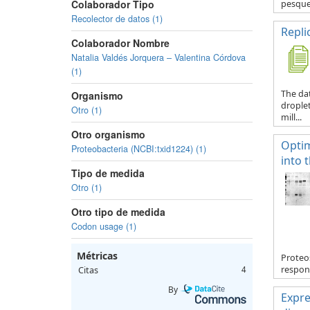
Colaborador Tipo
pesquer
Recolector de datos (1)
Repli
Colaborador Nombre
Natalia Valdés Jorquera – Valentina Córdova
(1)
The dat
Organismo
droplet
Otro (1)
mill...
Otro organismo
Optim
Proteobacteria (NCBI:txid1224) (1)
into 
Tipo de medida
Otro (1)
Otro tipo de medida
Codon usage (1)
Métricas
Proteos
respons
Citas
4
By
Expre