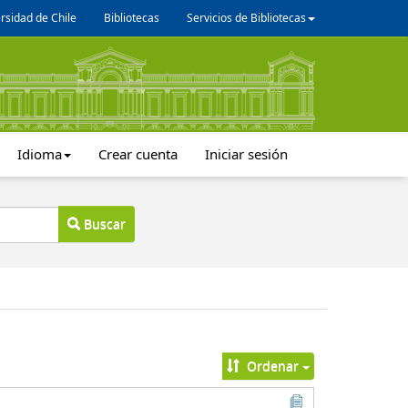
rsidad de Chile
Bibliotecas
Servicios de Bibliotecas
Idioma
Crear cuenta
Iniciar sesión
Buscar
Ordenar