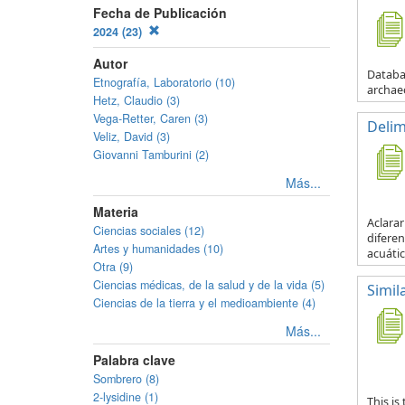
Fecha de Publicación
2024 (23)
Autor
Databas
Etnografía, Laboratorio (10)
archaeo
Hetz, Claudio (3)
Vega-Retter, Caren (3)
Delim
Veliz, David (3)
Giovanni Tamburini (2)
Más...
Materia
Aclarar
Ciencias sociales (12)
diferen
Artes y humanidades (10)
acuátic
Otra (9)
Ciencias médicas, de la salud y de la vida (5)
Simil
Ciencias de la tierra y el medioambiente (4)
Más...
Palabra clave
Sombrero (8)
2-lysidine (1)
This is