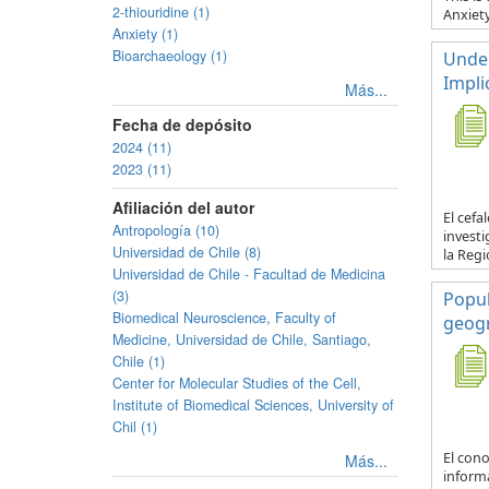
2-thiouridine (1)
Anxiet
Anxiety (1)
Bioarchaeology (1)
Under
Impli
Más...
Fecha de depósito
2024 (11)
2023 (11)
Afiliación del autor
El cef
Antropología (10)
investi
Universidad de Chile (8)
la Regi
Universidad de Chile - Facultad de Medicina
(3)
Popul
Biomedical Neuroscience, Faculty of
geogr
Medicine, Universidad de Chile, Santiago,
Chile (1)
Center for Molecular Studies of the Cell,
Institute of Biomedical Sciences, University of
Chil (1)
El con
Más...
informa