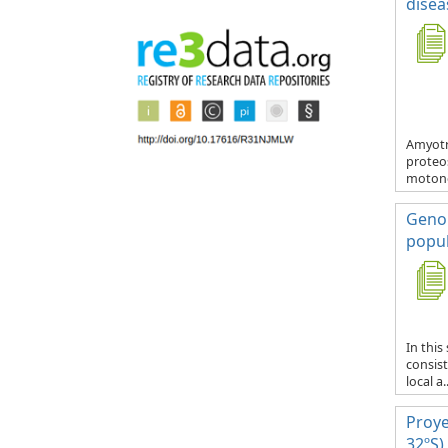
disea
Amyotr
proteo
motone
Genom
popul
In thi
consist
local a..
Proye
32ºS)