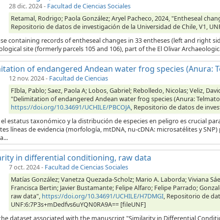
28 dic. 2024
-
Facultad de Ciencias Sociales
Retamal, Rodrigo; Paola González; Aryel Pacheco, 2024, "Entheseal change
Repositorio de datos de investigación de la Universidad de Chile, V1
e containing records of entheseal changes in 33 entheses (left and right sid
logical site (formerly parcels 105 and 106), part of the El Olivar Archaeologica
itation of endangered Andean water frog species (Anura: Te
12 nov. 2024
-
Facultad de Ciencias
FIbla, Pablo; Saez, Paola A; Lobos, Gabriel; Rebolledo, Nicolas; Veliz, Dav
"Delimitation of endangered Andean water frog species (Anura: Telmatobi
https://doi.org/10.34691/UCHILE/PBCOJA
, Repositorio de datos de inves
 el estatus taxonómico y la distribución de especies en peligro es crucial p
tes líneas de evidencia (morfología, mtDNA, nu-cDNA: microsatélites y SNP) 
a...
arity in differential conditioning, raw data
7 oct. 2024
-
Facultad de Ciencias Sociales
Matías González; Vanetza Quezada-Scholz; Mario A. Laborda; Viviana Sáe
Francisca Bertin; Javier Bustamante; Felipe Alfaro; Felipe Parrado; Gonzalo
raw data",
https://doi.org/10.34691/UCHILE/H7DMGI
, Repositorio de dat
UNF:6:7P3s+mDedfvs6uYQN0RA9A== [fileUNF]
 the dataset associated with the manuscript "Similarity in Differential Condit