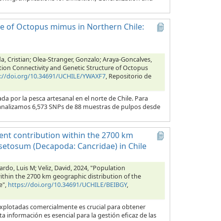
e of Octopus mimus in Northern Chile:
a, Cristian; Olea-Stranger, Gonzalo; Araya-Goncalves,
tion Connectivity and Genetic Structure of Octopus
s://doi.org/10.34691/UCHILE/YWAXF7
, Repositorio de
por la pesca artesanal en el norte de Chile. Para
s, analizamos 6,573 SNPs de 88 muestras de pulpos desde
ent contribution within the 2700 km
setosum (Decapoda: Cancridae) in Chile
rdo, Luis M; Veliz, David, 2024, "Population
thin the 2700 km geographic distribution of the
e",
https://doi.org/10.34691/UCHILE/BEIBGY
,
explotadas comercialmente es crucial para obtener
a información es esencial para la gestión eficaz de las