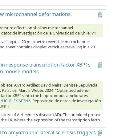
low microchannel deformations.
ressure effects on shallow microchannel
e datos de investigación de la Universidad de Chile, V1
velling in a 20 millimetre reversible microchannel,
d sheet contains droplet velocities travelling in a 20
in response transcription factor XBP1s
 in mouse models
Poblete; Alvaro Ardiles; David Neira; Denisse Sepulveda;
 G. Palacios; Marcia Weber, 2024, "Optimized adeno-
on factor XBP1s into the hippocampus ameliorates
91/UCHILE/IAE3N6
, Repositorio de datos de investigación
eUNF]
feature of Alzheimer’s disease (AD). The unfolded protein
the ER, where the expression of the transcription facto...
 to amyotrophic lateral sclerosis triggers