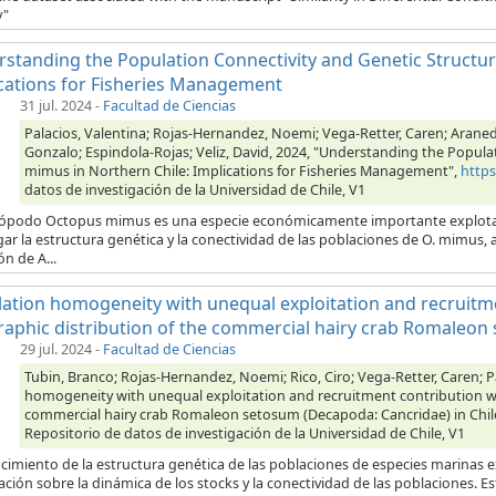
y"
standing the Population Connectivity and Genetic Structur
cations for Fisheries Management
31 jul. 2024
-
Facultad de Ciencias
Palacios, Valentina; Rojas-Hernandez, Noemi; Vega-Retter, Caren; Araned
Gonzalo; Espindola-Rojas; Veliz, David, 2024, "Understanding the Popula
mimus in Northern Chile: Implications for Fisheries Management",
http
datos de investigación de la Universidad de Chile, V1
alópodo Octopus mimus es una especie económicamente importante explotada 
gar la estructura genética y la conectividad de las poblaciones de O. mimu
ón de A...
ation homogeneity with unequal exploitation and recruitm
aphic distribution of the commercial hairy crab Romaleon 
29 jul. 2024
-
Facultad de Ciencias
Tubin, Branco; Rojas-Hernandez, Noemi; Rico, Ciro; Vega-Retter, Caren; Pa
homogeneity with unequal exploitation and recruitment contribution wi
commercial hairy crab Romaleon setosum (Decapoda: Cancridae) in Chil
Repositorio de datos de investigación de la Universidad de Chile, V1
ocimiento de la estructura genética de las poblaciones de especies marinas 
ción sobre la dinámica de los stocks y la conectividad de las poblaciones. Est