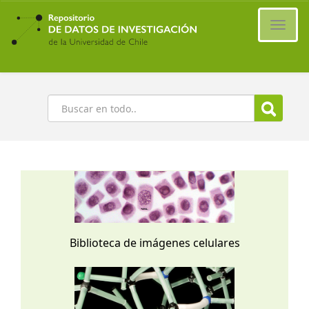
Ir
al
Cambi
contenido
naveg
principal
Buscar
Biblioteca de imágenes celulares