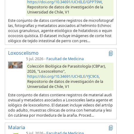
https://doi.org/10.34691/UCHILE/GPPT9W
,
Repositorio de datos de investigación de la
Universidad de Chile, V1
Este conjunto de datos contiene registros de microfotograf
ías, fotografías y metadatos asociados al helminto Echinoc
occus granulosus, agente etiológico de hidatidosis o equin
ococosis quística. El dataset incluye imágenes de corte hist
ológico de tejido intestinal de perro con pres...
Loxoscelismo
5 jul. 2026
-
Facultad de Medicina
Colección Biológica de Parasitología (CBPar),
2026, "Loxoscelismo",
https://doi.org/10.34691/UCHILE/YJC9C6
,
Repositorio de datos de investigación de la
Universidad de Chile, V1
Este conjunto de datos contiene registros de material audi
ovisual y metadatos asociados a Loxosceles laeta agente et
iológico de loxocelismo. El dataset incluye videos del artróp
odo adulto, muestras clínicas de orina con hematuria y lesi
ón cutánea por mordedura de la araña. Proced...
Malaria
5 jul. 2026
-
Facultad de Medicina