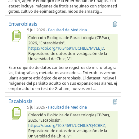
a cruzi, agente etiológico de la enfermedad de Chagas. El d
ataset incluye imágenes de frotis sanguíneo con tripomasti
gotes, cultivo de epimastigotes, nidos de amastig...
Enterobiasis
5 jul. 2026
-
Facultad de Medicina
Colección Biológica de Parasitología (CBPar),
2026, "Enterobiasis",
https://doi.org/10.34691/UCHILE/MVEEJD
,
Repositorio de datos de investigación de la
Universidad de Chile, V1
Este conjunto de datos contiene registros de microfotograf
ías, fotografías y metadatos asociados a Enterobius vermic
ularis agente etiológico de enterobiasis. El dataset incluye i
mágenes del parásito adulto con sus expansiones alares, ej
emplar adulto en test de Graham, huevos en t...
Escabiosis
5 jul. 2026
-
Facultad de Medicina
Colección Biológica de Parasitología (CBPar),
2026, "Escabiosis",
https://doi.org/10.34691/UCHILE/Q4CBRZ
,
Repositorio de datos de investigación de la
Universidad de Chile, V1