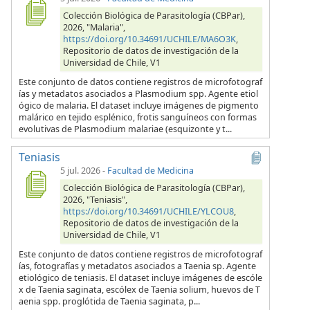
Colección Biológica de Parasitología (CBPar),
2026, "Malaria",
https://doi.org/10.34691/UCHILE/MA6O3K
,
Repositorio de datos de investigación de la
Universidad de Chile, V1
Este conjunto de datos contiene registros de microfotograf
ías y metadatos asociados a Plasmodium spp. Agente etiol
ógico de malaria. El dataset incluye imágenes de pigmento
malárico en tejido esplénico, frotis sanguíneos con formas
evolutivas de Plasmodium malariae (esquizonte y t...
Teniasis
5 jul. 2026
-
Facultad de Medicina
Colección Biológica de Parasitología (CBPar),
2026, "Teniasis",
https://doi.org/10.34691/UCHILE/YLCOU8
,
Repositorio de datos de investigación de la
Universidad de Chile, V1
Este conjunto de datos contiene registros de microfotograf
ías, fotografías y metadatos asociados a Taenia sp. Agente
etiológico de teniasis. El dataset incluye imágenes de escóle
x de Taenia saginata, escólex de Taenia solium, huevos de T
aenia spp. proglótida de Taenia saginata, p...