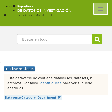
Ir
al
Cambi
contenido
naveg
principal
Buscar
Filtrar resultados
Este dataverse no contiene dataverses, datasets, ni
archivos. Por favor
identifíquese
para ver si puede
añadirlos.
Dataverse Category:
Department