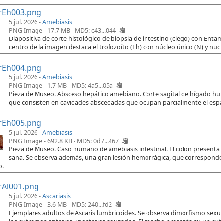
rEh003.png
5 jul. 2026 -
Amebiasis
PNG Image - 17.7 MB -
MD5: c43...044
Diapositiva de corte histológico de biopsia de intestino (ciego) con Ent
centro de la imagen destaca el trofozoíto (Eh) con núcleo único (N) y nuc
rEh004.png
5 jul. 2026 -
Amebiasis
PNG Image - 1.7 MB -
MD5: 4a5...05a
Pieza de Museo. Absceso hepático amebiano. Corte sagital de hígado h
que consisten en cavidades abscedadas que ocupan parcialmente el espac
rEh005.png
5 jul. 2026 -
Amebiasis
PNG Image - 692.8 KB -
MD5: 0d7...467
Pieza de Museo. Caso humano de amebiasis intestinal. El colon presenta
sana. Se observa además, una gran lesión hemorrágica, que corresponde 
o.
rAl001.png
5 jul. 2026 -
Ascariasis
PNG Image - 3.6 MB -
MD5: 240...fd2
Ejemplares adultos de Ascaris lumbricoides. Se observa dimorfismo sex