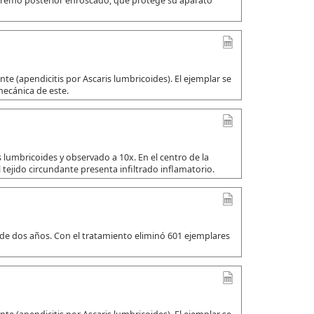
xtremo posterior enroscado, que protege su aparato
e (apendicitis por Ascaris lumbricoides). El ejemplar se
mecánica de este.
 lumbricoides y observado a 10x. En el centro de la
 tejido circundante presenta infiltrado inflamatorio.
 de dos años. Con el tratamiento eliminó 601 ejemplares