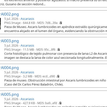
los extremos anterior y posterior aguzados. El macho presenta su un e
riz. Gusano de sección redond...
rAl002.png
5 jul. 2026 -
Ascariasis
PNG Image - 644.8 KB -
MD5: 7d8...39a
Pieza de Museo. Ascaris lumbricoides en apéndice extraído quirúrgicament
encuentra alojado en el lumen del órgano, evidenciando la obstrucción 
rAl003.png
5 jul. 2026 -
Ascariasis
PNG Image - 11.5 MB -
MD5: 95c...8f6
Corte histológico de tejido pulmonar con presencia de larva L2 de Ascaris
imagen se destaca la larva de color azul seccionada longitudinalmente. El
rAl004.png
5 jul. 2026 -
Ascariasis
PNG Image - 3.2 MB -
MD5: ecd...d90
Pieza de museo. Obstrucción intestinal por Ascaris lumbricoides en niño
(Caso del Dr. Carlos Pérez Baladrón, Chile).
rAl005.png
5 jul. 2026 -
Ascariasis
PNG Image - 427.9 KB -
MD5: ba9...efd