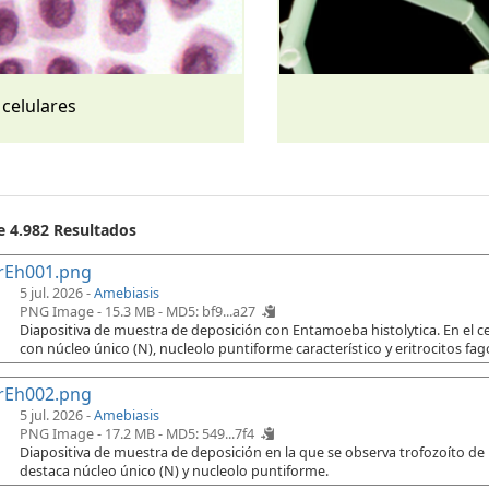
 celulares
e 4.982 Resultados
rEh001.png
5 jul. 2026 -
Amebiasis
PNG Image - 15.3 MB -
MD5: bf9...a27
Diapositiva de muestra de deposición con Entamoeba histolytica. En el cen
con núcleo único (N), nucleolo puntiforme característico y eritrocitos fago
rEh002.png
5 jul. 2026 -
Amebiasis
PNG Image - 17.2 MB -
MD5: 549...7f4
Diapositiva de muestra de deposición en la que se observa trofozoíto de
destaca núcleo único (N) y nucleolo puntiforme.