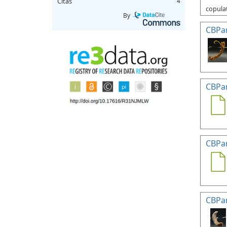
Citas
4
copulat
By
CBPa
CBPa
CBPa
CBPa