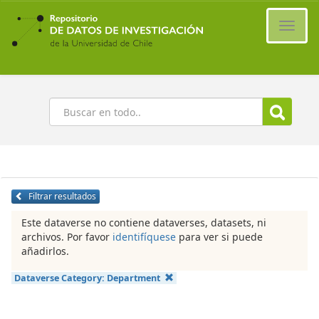
Ir
al
Cambi
contenido
naveg
principal
Buscar
Filtrar resultados
Este dataverse no contiene dataverses, datasets, ni
archivos. Por favor
identifíquese
para ver si puede
añadirlos.
Dataverse Category:
Department