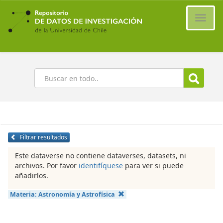
Ir
al
Cambi
contenido
naveg
principal
Buscar
Filtrar resultados
Este dataverse no contiene dataverses, datasets, ni
archivos. Por favor
identifíquese
para ver si puede
añadirlos.
Materia:
Astronomía y Astrofísica