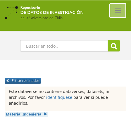
Ir
al
Cambi
contenido
naveg
principal
Buscar
Filtrar resultados
Este dataverse no contiene dataverses, datasets, ni
archivos. Por favor
identifíquese
para ver si puede
añadirlos.
Materia:
Ingeniería