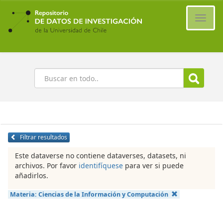
Ir
al
Cambi
contenido
naveg
principal
Buscar
Filtrar resultados
Este dataverse no contiene dataverses, datasets, ni
archivos. Por favor
identifíquese
para ver si puede
añadirlos.
Materia:
Ciencias de la Información y Computación