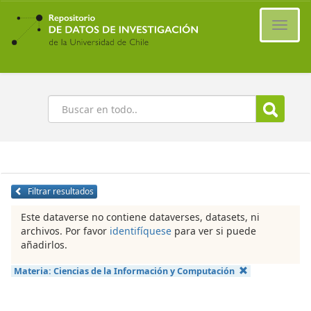
Ir
al
Cambi
contenido
naveg
principal
Buscar
Filtrar resultados
Este dataverse no contiene dataverses, datasets, ni
archivos. Por favor
identifíquese
para ver si puede
añadirlos.
Materia:
Ciencias de la Información y Computación