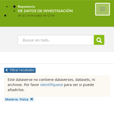
Ir
al
Cambi
contenido
naveg
principal
Buscar
Filtrar resultados
Este dataverse no contiene dataverses, datasets, ni
archivos. Por favor
identifíquese
para ver si puede
añadirlos.
Materia:
Física