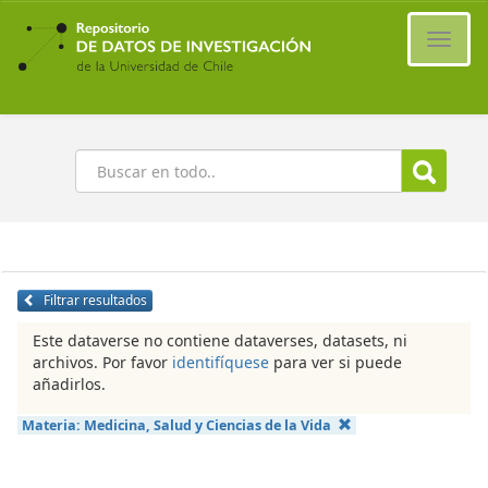
Ir
al
Cambi
contenido
naveg
principal
Buscar
Filtrar resultados
Este dataverse no contiene dataverses, datasets, ni
archivos. Por favor
identifíquese
para ver si puede
añadirlos.
Materia:
Medicina, Salud y Ciencias de la Vida