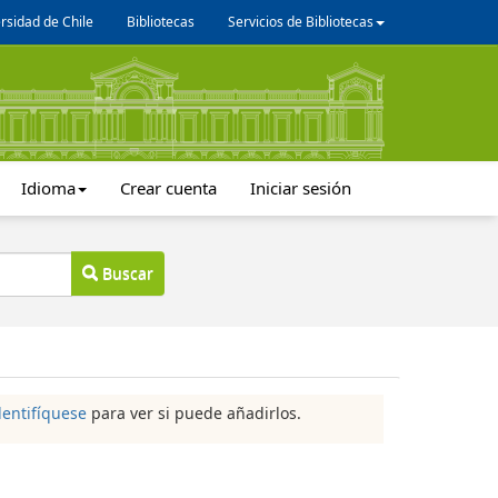
rsidad de Chile
Bibliotecas
Servicios de Bibliotecas
Idioma
Crear cuenta
Iniciar sesión
Buscar
dentifíquese
para ver si puede añadirlos.