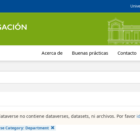
Unive
Acerca de
Buenas prácticas
Contacto
dataverse no contiene dataverses, datasets, ni archivos. Por favor
i
se Category:
Department