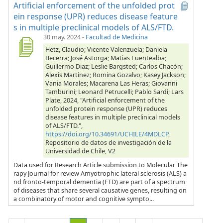
Artificial enforcement of the unfolded prot
ein response (UPR) reduces disease feature
s in multiple preclinical models of ALS/FTD.
30 may. 2024
-
Facultad de Medicina
Hetz, Claudio; Vicente Valenzuela; Daniela
Becerra; José Astorga; Matias Fuentealba;
Guillermo Diaz; Leslie Bargsted; Carlos Chacón;
Alexis Martinez; Romina Gozalvo; Kasey Jackson;
Vania Morales; Macarena Las Heras; Giovanni
Tamburini; Leonard Petrucelli; Pablo Sardi; Lars
Plate, 2024, "Artificial enforcement of the
unfolded protein response (UPR) reduces
disease features in multiple preclinical models
of ALS/FTD.",
https://doi.org/10.34691/UCHILE/4MDLCP
,
Repositorio de datos de investigación de la
Universidad de Chile, V2
Data used for Research Article submission to Molecular The
rapy Journal for review Amyotrophic lateral sclerosis (ALS) a
nd fronto-temporal dementia (FTD) are part of a spectrum
of diseases that share several causative genes, resulting on
a combinatory of motor and cognitive sympto...