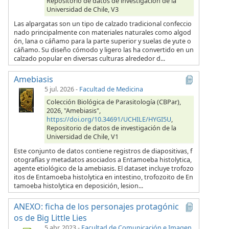
Repositorio de datos de investigación de la
Universidad de Chile, V3
Las alpargatas son un tipo de calzado tradicional confeccio
nado principalmente con materiales naturales como algod
ón, lana o cáñamo para la parte superior y suelas de yute o
cáñamo. Su diseño cómodo y ligero las ha convertido en un
calzado popular en diversas culturas alrededor d...
Amebiasis
5 jul. 2026
-
Facultad de Medicina
Colección Biológica de Parasitología (CBPar),
2026, "Amebiasis",
https://doi.org/10.34691/UCHILE/HYGI5U
,
Repositorio de datos de investigación de la
Universidad de Chile, V1
Este conjunto de datos contiene registros de diapositivas, f
otografías y metadatos asociados a Entamoeba histolytica,
agente etiológico de la amebiasis. El dataset incluye trofozo
itos de Entamoeba histolytica en intestino, trofozoito de En
tamoeba histolytica en deposición, lesion...
ANEXO: ficha de los personajes protagónic
os de Big Little Lies
5 abr. 2023
-
Facultad de Comunicación e Imagen