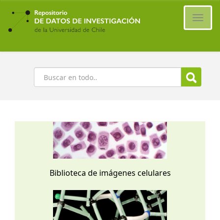
Ir
al
Cambi
contenido
naveg
principal
Buscar
Biblioteca de imágenes celulares