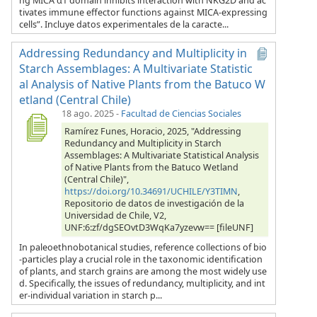
ng MICA α1 domain inhibits interaction with NKG2D and ac
tivates immune effector functions against MICA-expressing
cells”. Incluye datos experimentales de la caracte...
Addressing Redundancy and Multiplicity in
Starch Assemblages: A Multivariate Statistic
al Analysis of Native Plants from the Batuco W
etland (Central Chile)
18 ago. 2025
-
Facultad de Ciencias Sociales
Ramírez Funes, Horacio, 2025, "Addressing
Redundancy and Multiplicity in Starch
Assemblages: A Multivariate Statistical Analysis
of Native Plants from the Batuco Wetland
(Central Chile)",
https://doi.org/10.34691/UCHILE/Y3TIMN
,
Repositorio de datos de investigación de la
Universidad de Chile, V2,
UNF:6:zf/dgSEOvtD3WqKa7yzevw== [fileUNF]
In paleoethnobotanical studies, reference collections of bio
-particles play a crucial role in the taxonomic identification
of plants, and starch grains are among the most widely use
d. Specifically, the issues of redundancy, multiplicity, and int
er-individual variation in starch p...