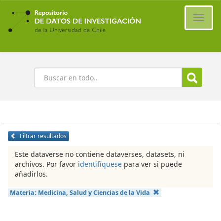
Ir
al
Cambi
contenido
naveg
principal
Buscar
Filtrar resultados
Este dataverse no contiene dataverses, datasets, ni
archivos. Por favor
identifíquese
para ver si puede
añadirlos.
Materia:
Medicina, Salud y Ciencias de la Vida