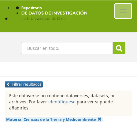
Ir
al
Cambi
contenido
naveg
principal
Buscar
Filtrar resultados
Este dataverse no contiene dataverses, datasets, ni
archivos. Por favor
identifíquese
para ver si puede
añadirlos.
Materia:
Ciencias de la Tierra y Medioambiente