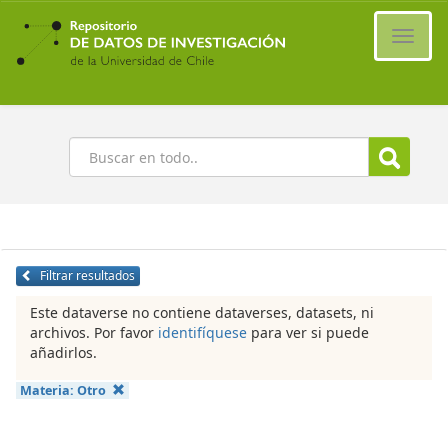
Ir
al
Cambi
contenido
naveg
principal
Buscar
Filtrar resultados
Este dataverse no contiene dataverses, datasets, ni
archivos. Por favor
identifíquese
para ver si puede
añadirlos.
Materia:
Otro