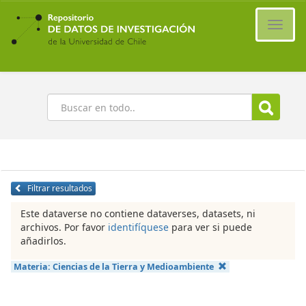
Ir
al
Cambi
contenido
naveg
principal
Buscar
Filtrar resultados
Este dataverse no contiene dataverses, datasets, ni
archivos. Por favor
identifíquese
para ver si puede
añadirlos.
Materia:
Ciencias de la Tierra y Medioambiente