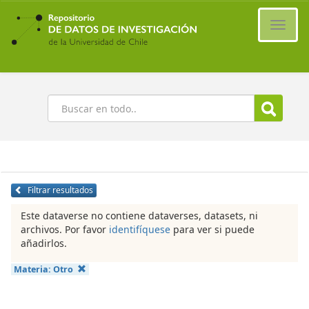
Ir
al
Cambi
contenido
naveg
principal
Buscar
Filtrar resultados
Este dataverse no contiene dataverses, datasets, ni
archivos. Por favor
identifíquese
para ver si puede
añadirlos.
Materia:
Otro