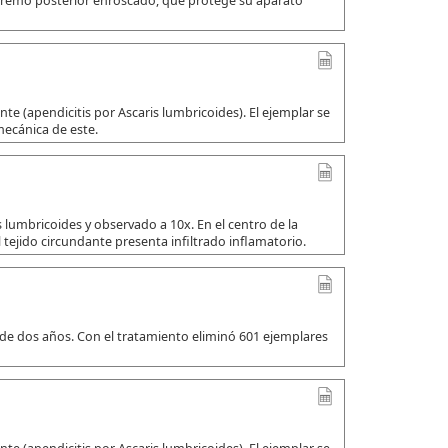
xtremo posterior enroscado, que protege su aparato
e (apendicitis por Ascaris lumbricoides). El ejemplar se
mecánica de este.
 lumbricoides y observado a 10x. En el centro de la
 tejido circundante presenta infiltrado inflamatorio.
 de dos años. Con el tratamiento eliminó 601 ejemplares