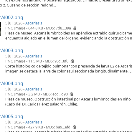
los extremos anterior y posterior aguzados. El macho presenta su un e
riz. Gusano de sección redond...
rAl002.png
5 jul. 2026 -
Ascariasis
PNG Image - 644.8 KB -
MD5: 7d8...39a
Pieza de Museo. Ascaris lumbricoides en apéndice extraído quirúrgicament
encuentra alojado en el lumen del órgano, evidenciando la obstrucción 
rAl003.png
5 jul. 2026 -
Ascariasis
PNG Image - 11.5 MB -
MD5: 95c...8f6
Corte histológico de tejido pulmonar con presencia de larva L2 de Ascaris
imagen se destaca la larva de color azul seccionada longitudinalmente. El
rAl004.png
5 jul. 2026 -
Ascariasis
PNG Image - 3.2 MB -
MD5: ecd...d90
Pieza de museo. Obstrucción intestinal por Ascaris lumbricoides en niño
(Caso del Dr. Carlos Pérez Baladrón, Chile).
rAl005.png
5 jul. 2026 -
Ascariasis
PNG Image - 427.9 KB -
MD5: ba9...efd