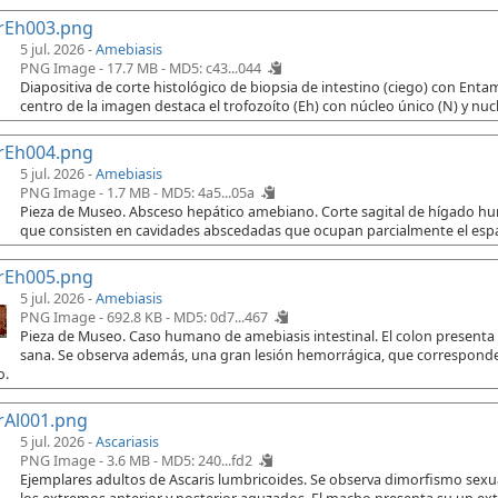
rEh003.png
5 jul. 2026 -
Amebiasis
PNG Image - 17.7 MB -
MD5: c43...044
Diapositiva de corte histológico de biopsia de intestino (ciego) con Ent
centro de la imagen destaca el trofozoíto (Eh) con núcleo único (N) y nuc
rEh004.png
5 jul. 2026 -
Amebiasis
PNG Image - 1.7 MB -
MD5: 4a5...05a
Pieza de Museo. Absceso hepático amebiano. Corte sagital de hígado h
que consisten en cavidades abscedadas que ocupan parcialmente el espac
rEh005.png
5 jul. 2026 -
Amebiasis
PNG Image - 692.8 KB -
MD5: 0d7...467
Pieza de Museo. Caso humano de amebiasis intestinal. El colon presenta
sana. Se observa además, una gran lesión hemorrágica, que corresponde 
o.
rAl001.png
5 jul. 2026 -
Ascariasis
PNG Image - 3.6 MB -
MD5: 240...fd2
Ejemplares adultos de Ascaris lumbricoides. Se observa dimorfismo sex