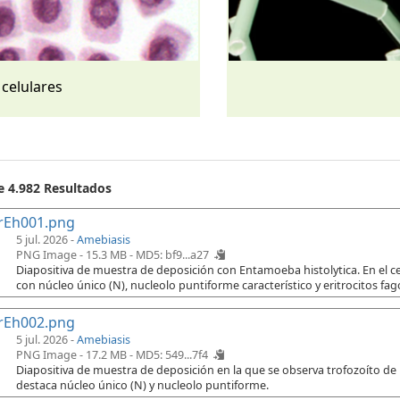
 celulares
e 4.982 Resultados
rEh001.png
5 jul. 2026 -
Amebiasis
PNG Image - 15.3 MB -
MD5: bf9...a27
Diapositiva de muestra de deposición con Entamoeba histolytica. En el cen
con núcleo único (N), nucleolo puntiforme característico y eritrocitos fago
rEh002.png
5 jul. 2026 -
Amebiasis
PNG Image - 17.2 MB -
MD5: 549...7f4
Diapositiva de muestra de deposición en la que se observa trofozoíto de
destaca núcleo único (N) y nucleolo puntiforme.