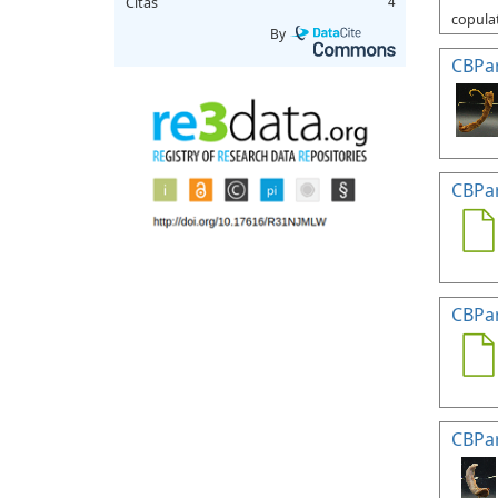
Citas
4
copulat
By
CBPa
CBPa
CBPa
CBPa