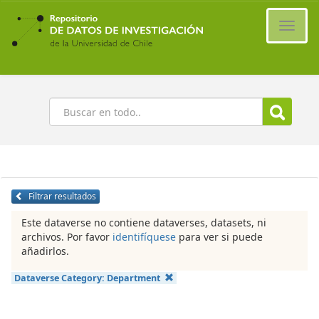
Ir
al
Cambi
contenido
naveg
principal
Buscar
Filtrar resultados
Este dataverse no contiene dataverses, datasets, ni
archivos. Por favor
identifíquese
para ver si puede
añadirlos.
Dataverse Category:
Department