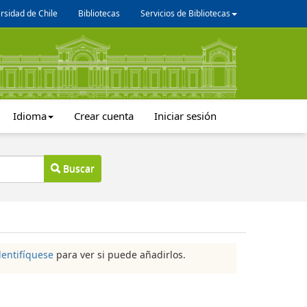
rsidad de Chile
Bibliotecas
Servicios de Bibliotecas
Idioma
Crear cuenta
Iniciar sesión
Buscar
dentifíquese
para ver si puede añadirlos.