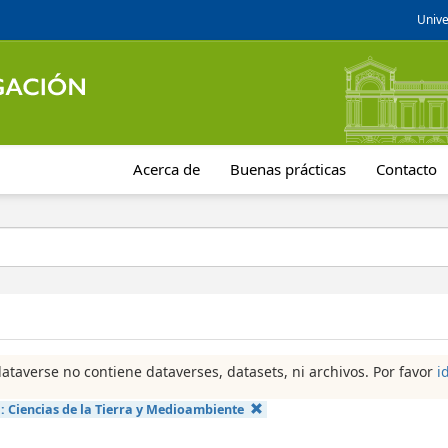
Unive
Acerca de
Buenas prácticas
Contacto
dataverse no contiene dataverses, datasets, ni archivos. Por favor
i
a:
Ciencias de la Tierra y Medioambiente