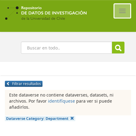
Ir
al
Cambi
contenido
naveg
principal
Buscar
Filtrar resultados
Este dataverse no contiene dataverses, datasets, ni
archivos. Por favor
identifíquese
para ver si puede
añadirlos.
Dataverse Category:
Department