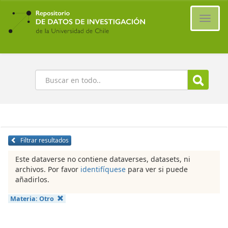
Ir
al
Cambi
contenido
naveg
principal
Buscar
Filtrar resultados
Este dataverse no contiene dataverses, datasets, ni
archivos. Por favor
identifíquese
para ver si puede
añadirlos.
Materia:
Otro