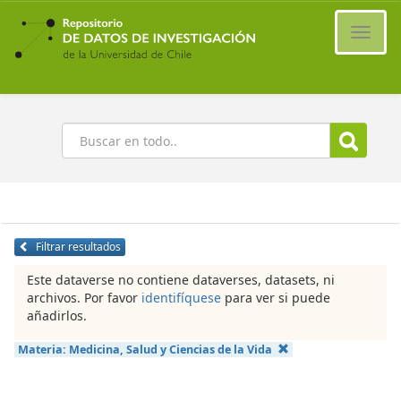
Ir
al
Cambi
contenido
naveg
principal
Buscar
Filtrar resultados
Este dataverse no contiene dataverses, datasets, ni
archivos. Por favor
identifíquese
para ver si puede
añadirlos.
Materia:
Medicina, Salud y Ciencias de la Vida