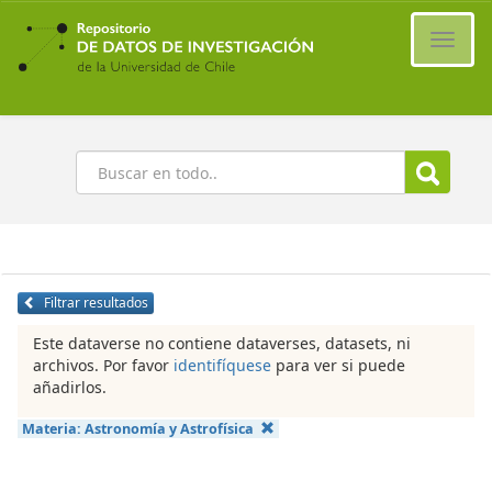
Ir
al
Cambi
contenido
naveg
principal
Buscar
Filtrar resultados
Este dataverse no contiene dataverses, datasets, ni
archivos. Por favor
identifíquese
para ver si puede
añadirlos.
Materia:
Astronomía y Astrofísica