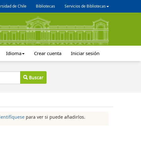
rsidad de Chile
Bibliotecas
Servicios de Bibliotecas
Idioma
Crear cuenta
Iniciar sesión
Buscar
dentifíquese
para ver si puede añadirlos.