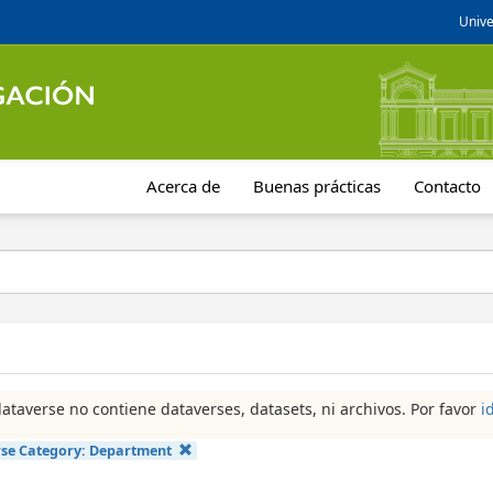
Unive
Acerca de
Buenas prácticas
Contacto
dataverse no contiene dataverses, datasets, ni archivos. Por favor
i
se Category:
Department