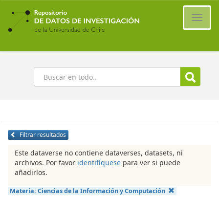
Ir
al
Cambi
contenido
naveg
principal
Buscar
Filtrar resultados
Este dataverse no contiene dataverses, datasets, ni
archivos. Por favor
identifíquese
para ver si puede
añadirlos.
Materia:
Ciencias de la Información y Computación