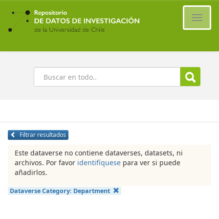
Ir
al
Cambi
contenido
naveg
principal
Buscar
Filtrar resultados
Este dataverse no contiene dataverses, datasets, ni
archivos. Por favor
identifíquese
para ver si puede
añadirlos.
Dataverse Category:
Department