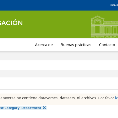
Unive
Acerca de
Buenas prácticas
Contacto
dataverse no contiene dataverses, datasets, ni archivos. Por favor
i
se Category:
Department