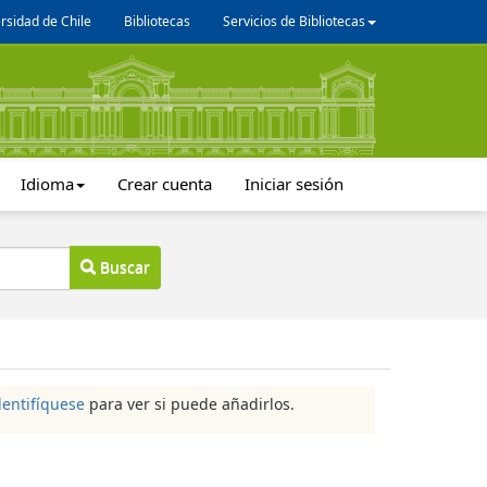
rsidad de Chile
Bibliotecas
Servicios de Bibliotecas
Idioma
Crear cuenta
Iniciar sesión
Buscar
dentifíquese
para ver si puede añadirlos.