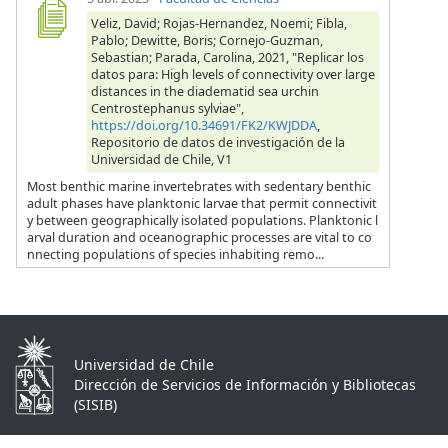
Veliz, David; Rojas-Hernandez, Noemi; Fibla,
Pablo; Dewitte, Boris; Cornejo-Guzman,
Sebastian; Parada, Carolina, 2021, "Replicar los
datos para: High levels of connectivity over large
distances in the diadematid sea urchin
Centrostephanus sylviae",
https://doi.org/10.34691/FK2/KWJDDA
,
Repositorio de datos de investigación de la
Universidad de Chile, V1
Most benthic marine invertebrates with sedentary benthic
adult phases have planktonic larvae that permit connectivit
y between geographically isolated populations. Planktonic l
arval duration and oceanographic processes are vital to co
nnecting populations of species inhabiting remo...
Universidad de Chile
Dirección de Servicios de Información y Bibliotecas
(SISIB)