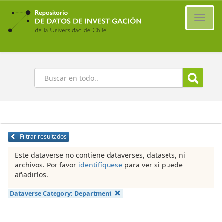
Ir
al
Cambi
contenido
naveg
principal
Buscar
Filtrar resultados
Este dataverse no contiene dataverses, datasets, ni
archivos. Por favor
identifíquese
para ver si puede
añadirlos.
Dataverse Category:
Department