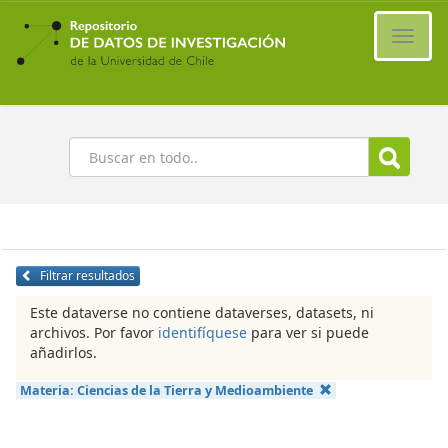
Ir
al
Cambi
contenido
naveg
principal
Buscar
Filtrar resultados
Este dataverse no contiene dataverses, datasets, ni
archivos. Por favor
identifíquese
para ver si puede
añadirlos.
Materia:
Ciencias de la Tierra y Medioambiente