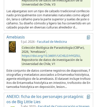
Repositorio de datos de investigación de la
Universidad de Chile, V3
Las alpargatas son un tipo de calzado tradicional confeccio
nado principalmente con materiales naturales como algod
ón, lana o cáñamo para la parte superior y suelas de yute o
cáñamo. Su diseño cómodo y ligero las ha convertido en un
calzado popular en diversas culturas alrededor d...
Amebiasis
5 jul. 2026
-
Facultad de Medicina
Colección Biológica de Parasitología (CBPar),
2026, "Amebiasis",
https://doi.org/10.34691/UCHILE/HYGI5U
,
Repositorio de datos de investigación de la
Universidad de Chile, V1
Este conjunto de datos contiene registros de diapositivas, f
otografías y metadatos asociados a Entamoeba histolytica,
agente etiológico de la amebiasis. El dataset incluye trofozo
itos de Entamoeba histolytica en intestino, trofozoito de En
tamoeba histolytica en deposición, lesion...
ANEXO: ficha de los personajes protagónic
os de Big Little Lies
5 abr. 2023
-
Facultad de Comunicación e Imagen