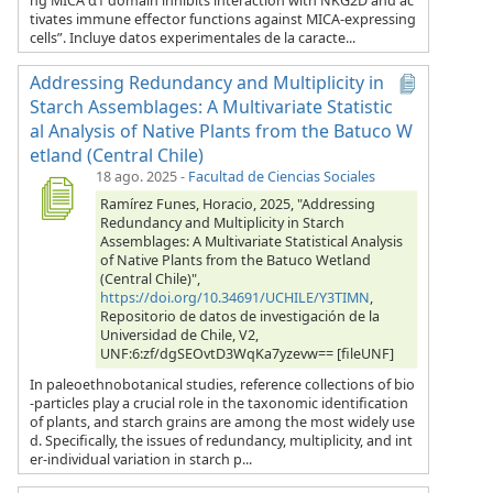
ng MICA α1 domain inhibits interaction with NKG2D and ac
tivates immune effector functions against MICA-expressing
cells”. Incluye datos experimentales de la caracte...
Addressing Redundancy and Multiplicity in
Starch Assemblages: A Multivariate Statistic
al Analysis of Native Plants from the Batuco W
etland (Central Chile)
18 ago. 2025
-
Facultad de Ciencias Sociales
Ramírez Funes, Horacio, 2025, "Addressing
Redundancy and Multiplicity in Starch
Assemblages: A Multivariate Statistical Analysis
of Native Plants from the Batuco Wetland
(Central Chile)",
https://doi.org/10.34691/UCHILE/Y3TIMN
,
Repositorio de datos de investigación de la
Universidad de Chile, V2,
UNF:6:zf/dgSEOvtD3WqKa7yzevw== [fileUNF]
In paleoethnobotanical studies, reference collections of bio
-particles play a crucial role in the taxonomic identification
of plants, and starch grains are among the most widely use
d. Specifically, the issues of redundancy, multiplicity, and int
er-individual variation in starch p...