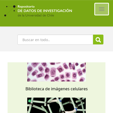
Ir
al
Cambi
contenido
naveg
principal
Buscar
Biblioteca de imágenes celulares