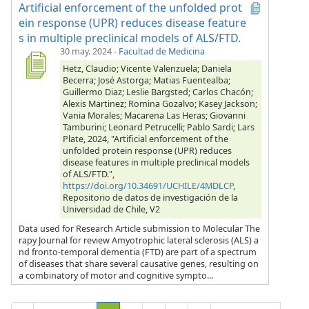
Artificial enforcement of the unfolded prot
ein response (UPR) reduces disease feature
s in multiple preclinical models of ALS/FTD.
30 may. 2024
-
Facultad de Medicina
Hetz, Claudio; Vicente Valenzuela; Daniela
Becerra; José Astorga; Matias Fuentealba;
Guillermo Diaz; Leslie Bargsted; Carlos Chacón;
Alexis Martinez; Romina Gozalvo; Kasey Jackson;
Vania Morales; Macarena Las Heras; Giovanni
Tamburini; Leonard Petrucelli; Pablo Sardi; Lars
Plate, 2024, "Artificial enforcement of the
unfolded protein response (UPR) reduces
disease features in multiple preclinical models
of ALS/FTD.",
https://doi.org/10.34691/UCHILE/4MDLCP
,
Repositorio de datos de investigación de la
Universidad de Chile, V2
Data used for Research Article submission to Molecular The
rapy Journal for review Amyotrophic lateral sclerosis (ALS) a
nd fronto-temporal dementia (FTD) are part of a spectrum
of diseases that share several causative genes, resulting on
a combinatory of motor and cognitive sympto...