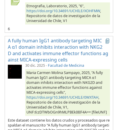
Etnografia, Laboratorio, 2025, "6",
https://doi.org/10.34691/UCHILE/XOHFMW
,
Repositorio de datos de investigación de la
Universidad de Chile, V1
6
A fully human IgG1 antibody targeting MIC
A α1 domain inhibits interaction with NKG2
D and activates immune effector functions ag
ainst MICA-expressing cells
30 dic. 2025
-
Facultad de Medicina
Maria Carmen Molina Sampayo, 2025, "A fully
human IgG1 antibody targeting MICA α1
domain inhibits interaction with NKG2D and
activates immune effector functions against
MICA-expressing cells",
https://doi.org/10.34691/UCHILE/0WXTAH
,
Repositorio de datos de investigación de la
Universidad de Chile, V1,
UNF:6:zDTWbOGn9hMLPBEkI8IF4A== [fileUNF]
Este dataset contiene los datos crudos y procesados que re
spaldan el manuscrito “A fully human IgG1 antibody targeti