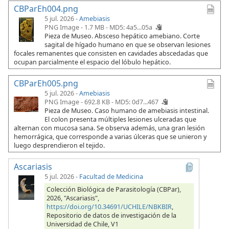
CBParEh004.png
5 jul. 2026 -
Amebiasis
PNG Image - 1.7 MB -
MD5: 4a5...05a
Pieza de Museo. Absceso hepático amebiano. Corte
sagital de hígado humano en que se observan lesiones
focales remanentes que consisten en cavidades abscedadas que
ocupan parcialmente el espacio del lóbulo hepático.
CBParEh005.png
5 jul. 2026 -
Amebiasis
PNG Image - 692.8 KB -
MD5: 0d7...467
Pieza de Museo. Caso humano de amebiasis intestinal.
El colon presenta múltiples lesiones ulceradas que
alternan con mucosa sana. Se observa además, una gran lesión
hemorrágica, que corresponde a varias úlceras que se unieron y
luego desprendieron el tejido.
Ascariasis
5 jul. 2026
-
Facultad de Medicina
Colección Biológica de Parasitología (CBPar),
2026, "Ascariasis",
https://doi.org/10.34691/UCHILE/NBKBIR
,
Repositorio de datos de investigación de la
Universidad de Chile, V1