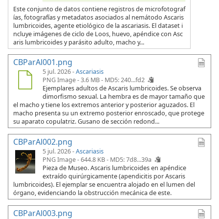
Este conjunto de datos contiene registros de microfotograf
ías, fotografías y metadatos asociados al nemátodo Ascaris
lumbricoides, agente etiológico de la ascariasis. El dataset i
ncluye imágenes de ciclo de Loos, huevo, apéndice con Asc
aris lumbricoides y parásito adulto, macho y...
CBParAl001.png
5 jul. 2026 -
Ascariasis
PNG Image - 3.6 MB -
MD5: 240...fd2
Ejemplares adultos de Ascaris lumbricoides. Se observa
dimorfismo sexual. La hembra es de mayor tamaño que
el macho y tiene los extremos anterior y posterior aguzados. El
macho presenta su un extremo posterior enroscado, que protege
su aparato copulatriz. Gusano de sección redond...
CBParAl002.png
5 jul. 2026 -
Ascariasis
PNG Image - 644.8 KB -
MD5: 7d8...39a
Pieza de Museo. Ascaris lumbricoides en apéndice
extraído quirúrgicamente (apendicitis por Ascaris
lumbricoides). El ejemplar se encuentra alojado en el lumen del
órgano, evidenciando la obstrucción mecánica de este.
CBParAl003.png