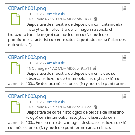
CBParEh001.png
5 jul. 2026 -
Amebiasis
PNG Image - 15.3 MB -
MD5: bf9...a27
Diapositiva de muestra de deposición con Entamoeba
histolytica. En el centro de la imagen se señala el
trofozoíto (círculo negro) con núcleo único (N), nucleolo
puntiforme característico y eritrocitos fagocitados (se señalan dos
eritrocitos, E).
CBParEh002.png
5 jul. 2026 -
Amebiasis
PNG Image - 17.2 MB -
MD5: 549...7f4
Diapositiva de muestra de deposición en la que se
observa trofozoíto de Entamoeba histolytica (Eh), con
aumento 100x. Se destaca núcleo único (N) y nucleolo puntiforme.
CBParEh003.png
5 jul. 2026 -
Amebiasis
PNG Image - 17.7 MB -
MD5: c43...044
Diapositiva de corte histológico de biopsia de intestino
(ciego) con Entamoeba histolytica, observado con
aumento 100x. En el centro de la imagen destaca el trofozoíto (Eh)
con núcleo único (N) y nucleolo puntiforme característico.