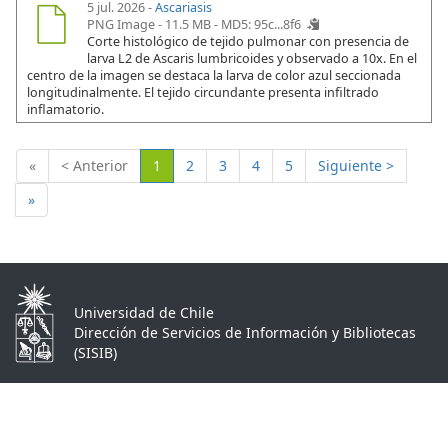
5 jul. 2026 -
Ascariasis
PNG Image - 11.5 MB -
MD5: 95c...8f6
Corte histológico de tejido pulmonar con presencia de
larva L2 de Ascaris lumbricoides y observado a 10x. En el
centro de la imagen se destaca la larva de color azul seccionada
longitudinalmente. El tejido circundante presenta infiltrado
inflamatorio.
(Actual)
«
< Anterior
1
2
3
4
5
Siguiente >
»
Universidad de Chile
Dirección de Servicios de Información y Bibliotecas
(SISIB)