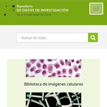
Ir
al
Cambi
contenido
naveg
principal
Buscar
Biblioteca de imágenes celulares