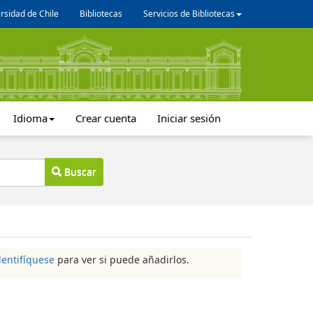
rsidad de Chile
Bibliotecas
Servicios de Bibliotecas
Idioma
Crear cuenta
Iniciar sesión
Buscar
dentifíquese
para ver si puede añadirlos.