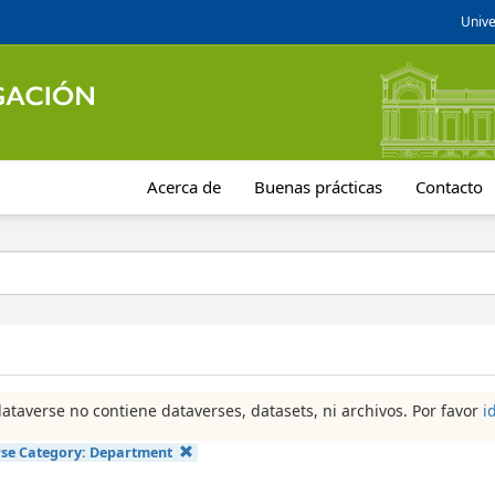
Unive
Acerca de
Buenas prácticas
Contacto
dataverse no contiene dataverses, datasets, ni archivos. Por favor
i
se Category:
Department