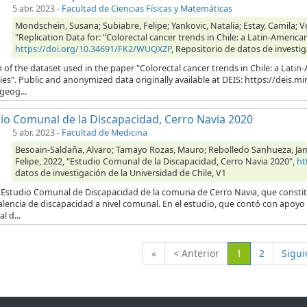
5 abr. 2023
-
Facultad de Ciencias Físicas y Matemáticas
Mondschein, Susana; Subiabre, Felipe; Yankovic, Natalia; Estay, Camila; V
"Replication Data for: "Colorectal cancer trends in Chile: a Latin-Ameri
https://doi.org/10.34691/FK2/WUQXZP
, Repositorio de datos de investig
 of the dataset used in the paper "Colorectal cancer trends in Chile: a La
ies". Public and anonymized data originally available at DEIS: https://deis.m
geog...
io Comunal de la Discapacidad, Cerro Navia 2020
5 abr. 2023
-
Facultad de Medicina
Besoain-Saldaña, Alvaro; Tamayo Rozas, Mauro; Rebolledo Sanhueza, Jame;
Felipe, 2022, "Estudio Comunal de la Discapacidad, Cerro Navia 2020",
ht
datos de investigación de la Universidad de Chile, V1
 Estudio Comunal de Discapacidad de la comuna de Cerro Navia, que constitu
alencia de discapacidad a nivel comunal. En el estudio, que contó con apoyo 
l d...
(Actual)
«
< Anterior
1
2
Sigui