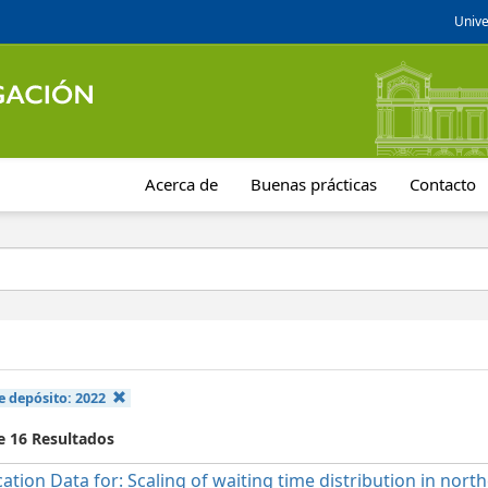
Unive
Acerca de
Buenas prácticas
Contacto
e depósito:
2022
e 16 Resultados
cation Data for: Scaling of waiting time distribution in nort