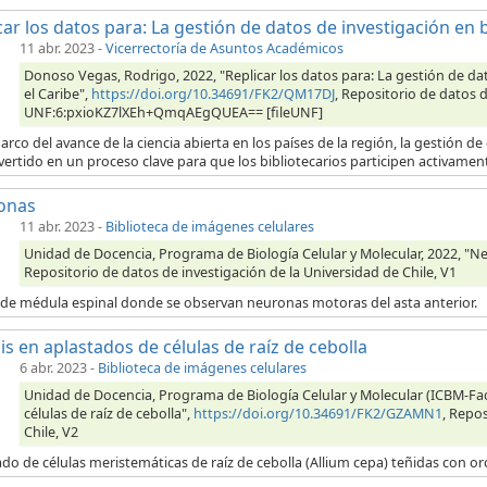
car los datos para: La gestión de datos de investigación en b
11 abr. 2023
-
Vicerrectoría de Asuntos Académicos
Donoso Vegas, Rodrigo, 2022, "Replicar los datos para: La gestión de dat
el Caribe",
https://doi.org/10.34691/FK2/QM17DJ
, Repositorio de datos d
UNF:6:pxioKZ7lXEh+QmqAEgQUEA== [fileUNF]
arco del avance de la ciencia abierta en los países de la región, la gestión de
ertido en un proceso clave para que los bibliotecarios participen activamente
onas
11 abr. 2023
-
Biblioteca de imágenes celulares
Unidad de Docencia, Programa de Biología Celular y Molecular, 2022, "N
Repositorio de datos de investigación de la Universidad de Chile, V1
 de médula espinal donde se observan neuronas motoras del asta anterior.
is en aplastados de células de raíz de cebolla
6 abr. 2023
-
Biblioteca de imágenes celulares
Unidad de Docencia, Programa de Biología Celular y Molecular (ICBM-Fac
células de raíz de cebolla",
https://doi.org/10.34691/FK2/GZAMN1
, Repos
Chile, V2
do de células meristemáticas de raíz de cebolla (Allium cepa) teñidas con orc