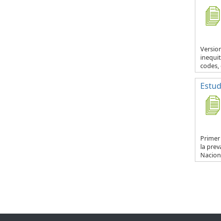
Version
inequit
codes, 
Estud
Primer
la prev
Naciona