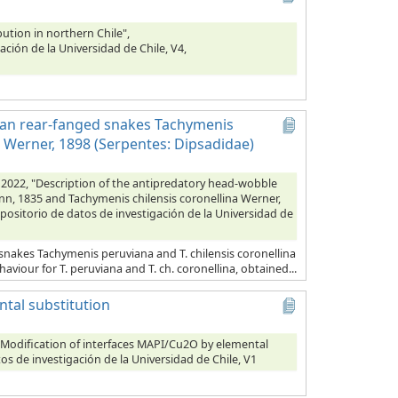
ibution in northern Chile",
ación de la Universidad de Chile, V4,
lean rear-fanged snakes Tachymenis
 Werner, 1898 (Serpentes: Dipsadidae)
x, 2022, "Description of the antipredatory head-wobble
n, 1835 and Tachymenis chilensis coronellina Werner,
epositorio de datos de investigación de la Universidad de
snakes Tachymenis peruviana and T. chilensis coronellina
aviour for T. peruviana and T. ch. coronellina, obtained...
tal substitution
Modification of interfaces MAPI/Cu2O by elemental
tos de investigación de la Universidad de Chile, V1