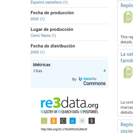
Español,castellano (1)
Repli
Fecha de producción
2020 (1)
Lugar de producción
Cerro Navia (1)
This re
details
Fecha de distribución
2020 (1)
La se
famil
Métricas
Citas
4
By
La con
marcad
debido 
Repli
socio