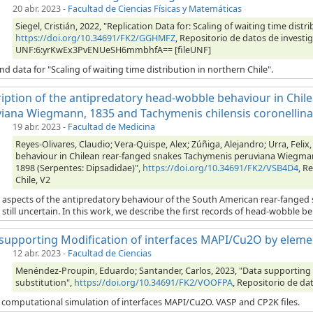
20 abr. 2023
-
Facultad de Ciencias Físicas y Matemáticas
Siegel, Cristián, 2022, "Replication Data for: Scaling of waiting time distr
https://doi.org/10.34691/FK2/GGHMFZ
, Repositorio de datos de investig
UNF:6:yrKwEx3PvENUeSH6mmbhfA== [fileUNF]
d data for "Scaling of waiting time distribution in northern Chile".
iption of the antipredatory head-wobble behaviour in Chi
iana Wiegmann, 1835 and Tachymenis chilensis coronellina
19 abr. 2023
-
Facultad de Medicina
Reyes-Olivares, Claudio; Vera-Quispe, Alex; Zúñiga, Alejandro; Urra, Feli
behaviour in Chilean rear-fanged snakes Tachymenis peruviana Wiegman
1898 (Serpentes: Dipsadidae)",
https://doi.org/10.34691/FK2/VSB4D4
, R
Chile, V2
l aspects of the antipredatory behaviour of the South American rear-fanged 
still uncertain. In this work, we describe the first records of head-wobble beh
supporting Modification of interfaces MAPI/Cu2O by elemen
12 abr. 2023
-
Facultad de Ciencias
Menéndez-Proupin, Eduardo; Santander, Carlos, 2023, "Data supporting 
substitution",
https://doi.org/10.34691/FK2/VOOFPA
, Repositorio de da
f computational simulation of interfaces MAPI/Cu2O. VASP and CP2K files.