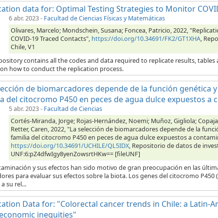
cation data for: Optimal Testing Strategies to Monitor COV
6 abr. 2023
-
Facultad de Ciencias Físicas y Matemáticas
Olivares, Marcelo; Mondschein, Susana; Foncea, Patricio, 2022, "Replicat
COVID-19 Traced Contacts",
https://doi.org/10.34691/FK2/GT1XHA
, Repo
Chile, V1
pository contains all the codes and data required to replicate results, table
 on how to conduct the replication process.
lección de biomarcadores depende de la función genética y 
ia del citocromo P450 en peces de agua dulce expuestos a 
5 abr. 2023
-
Facultad de Ciencias
Cortés-Miranda, Jorge; Rojas-Hernández, Noemi; Muñoz, Gigliola; Copaja, 
Retter, Caren, 2022, "La selección de biomarcadores depende de la funció
familia del citocromo P450 en peces de agua dulce expuestos a contami
https://doi.org/10.34691/UCHILE/QL5IDX
, Repositorio de datos de inves
UNF:6:pZ4dfwIgy8yenZowsrtHKw== [fileUNF]
taminación y sus efectos han sido motivo de gran preocupación en las últim
ores para evaluar sus efectos sobre la biota. Los genes del citocromo P450
a su rel...
cation Data for: "Colorectal cancer trends in Chile: a Lati
economic inequities"