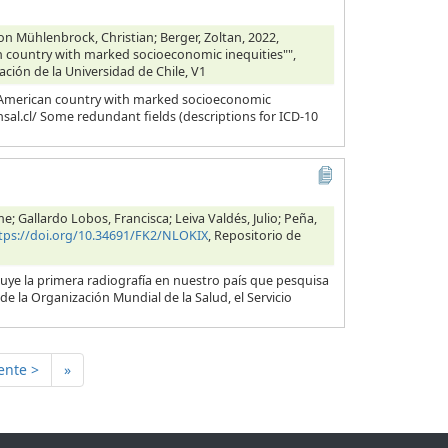
on Mühlenbrock, Christian; Berger, Zoltan, 2022,
can country with marked socioeconomic inequities"",
ación de la Universidad de Chile, V1
tin-American country with marked socioeconomic
insal.cl/ Some redundant fields (descriptions for ICD-10
 Gallardo Lobos, Francisca; Leiva Valdés, Julio; Peña,
tps://doi.org/10.34691/FK2/NLOKIX
, Repositorio de
ye la primera radiografía en nuestro país que pesquisa
de la Organización Mundial de la Salud, el Servicio
ente >
»