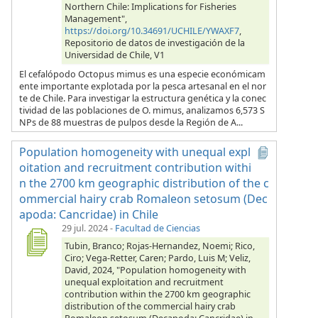
Northern Chile: Implications for Fisheries
Management",
https://doi.org/10.34691/UCHILE/YWAXF7
,
Repositorio de datos de investigación de la
Universidad de Chile, V1
El cefalópodo Octopus mimus es una especie económicam
ente importante explotada por la pesca artesanal en el nor
te de Chile. Para investigar la estructura genética y la conec
tividad de las poblaciones de O. mimus, analizamos 6,573 S
NPs de 88 muestras de pulpos desde la Región de A...
Population homogeneity with unequal expl
oitation and recruitment contribution withi
n the 2700 km geographic distribution of the c
ommercial hairy crab Romaleon setosum (Dec
apoda: Cancridae) in Chile
29 jul. 2024
-
Facultad de Ciencias
Tubin, Branco; Rojas-Hernandez, Noemi; Rico,
Ciro; Vega-Retter, Caren; Pardo, Luis M; Veliz,
David, 2024, "Population homogeneity with
unequal exploitation and recruitment
contribution within the 2700 km geographic
distribution of the commercial hairy crab