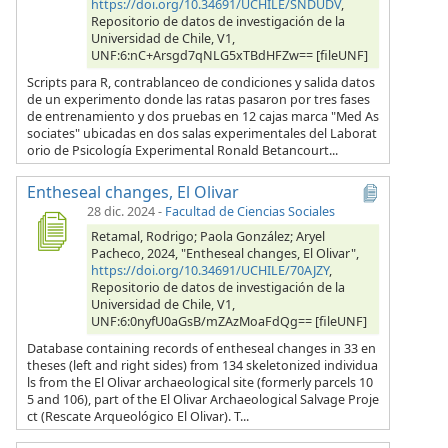
https://doi.org/10.34691/UCHILE/SNDUDV
,
Repositorio de datos de investigación de la
Universidad de Chile, V1,
UNF:6:nC+Arsgd7qNLG5xTBdHFZw== [fileUNF]
Scripts para R, contrablanceo de condiciones y salida datos
de un experimento donde las ratas pasaron por tres fases
de entrenamiento y dos pruebas en 12 cajas marca "Med As
sociates" ubicadas en dos salas experimentales del Laborat
orio de Psicología Experimental Ronald Betancourt...
Entheseal changes, El Olivar
28 dic. 2024
-
Facultad de Ciencias Sociales
Retamal, Rodrigo; Paola González; Aryel
Pacheco, 2024, "Entheseal changes, El Olivar",
https://doi.org/10.34691/UCHILE/70AJZY
,
Repositorio de datos de investigación de la
Universidad de Chile, V1,
UNF:6:0nyfU0aGsB/mZAzMoaFdQg== [fileUNF]
Database containing records of entheseal changes in 33 en
theses (left and right sides) from 134 skeletonized individua
ls from the El Olivar archaeological site (formerly parcels 10
5 and 106), part of the El Olivar Archaeological Salvage Proje
ct (Rescate Arqueológico El Olivar). T...