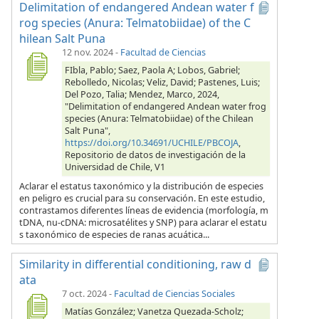
Delimitation of endangered Andean water f
rog species (Anura: Telmatobiidae) of the C
hilean Salt Puna
12 nov. 2024
-
Facultad de Ciencias
FIbla, Pablo; Saez, Paola A; Lobos, Gabriel;
Rebolledo, Nicolas; Veliz, David; Pastenes, Luis;
Del Pozo, Talia; Mendez, Marco, 2024,
"Delimitation of endangered Andean water frog
species (Anura: Telmatobiidae) of the Chilean
Salt Puna",
https://doi.org/10.34691/UCHILE/PBCOJA
,
Repositorio de datos de investigación de la
Universidad de Chile, V1
Aclarar el estatus taxonómico y la distribución de especies
en peligro es crucial para su conservación. En este estudio,
contrastamos diferentes líneas de evidencia (morfología, m
tDNA, nu-cDNA: microsatélites y SNP) para aclarar el estatu
s taxonómico de especies de ranas acuática...
Similarity in differential conditioning, raw d
ata
7 oct. 2024
-
Facultad de Ciencias Sociales
Matías González; Vanetza Quezada-Scholz;