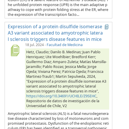
he unfolded protein response (UPR) is the main adaptive p
athway to cope with protein folding stress at the ER, where
the expression of the transcription facto...
Expression of a protein disulfide isomerase
A3 variant associated to amyotrophic latera
l sclerosis triggers disease features in mice
18 jul. 2024
-
Facultad de Medicina
Hetz, Claudio; Danilo B. Medinas; Juan Pablo
Henriquez; Ute Woehlbier; Bredford Kerr;
Guillermo Diaz; Amparo Zuleta; Matías Mansilla-
Jaramillo; Pablo Rozas; Jessica Mella; Jorge
Ojeda; Viviana Perez; Patricia Ojeda; Francisca
Martinez-Traub1; Martin Sepulveda, 2024,
"Expression of a protein disulfide isomerase A3
variant associated to amyotrophic lateral
sclerosis triggers disease features in mice",
https://doi.org/10.34691/UCHILE/Z9SEHC
,
Repositorio de datos de investigación de la
Universidad de Chile, V2
Amyotrophic lateral sclerosis (ALS) is a fatal neurodegenera
tive disease characterized by loss of motoneurons and com
promised proteostasis. Dysfunction of the endoplasmic reti
culum (ER) has been identified as a transversal pathogenic