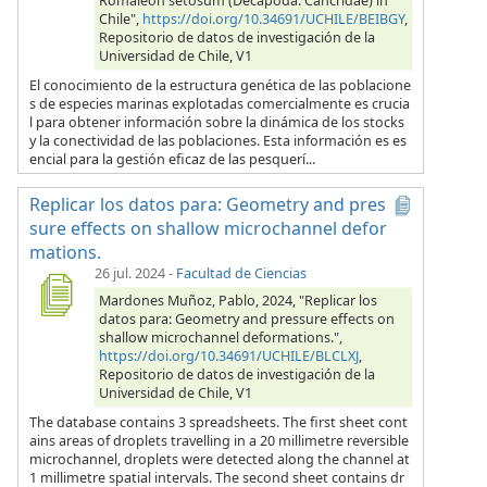
Romaleon setosum (Decapoda: Cancridae) in
Chile",
https://doi.org/10.34691/UCHILE/BEIBGY
,
Repositorio de datos de investigación de la
Universidad de Chile, V1
El conocimiento de la estructura genética de las poblacione
s de especies marinas explotadas comercialmente es crucia
l para obtener información sobre la dinámica de los stocks
y la conectividad de las poblaciones. Esta información es es
encial para la gestión eficaz de las pesquerí...
Replicar los datos para: Geometry and pres
sure effects on shallow microchannel defor
mations.
26 jul. 2024
-
Facultad de Ciencias
Mardones Muñoz, Pablo, 2024, "Replicar los
datos para: Geometry and pressure effects on
shallow microchannel deformations.",
https://doi.org/10.34691/UCHILE/BLCLXJ
,
Repositorio de datos de investigación de la
Universidad de Chile, V1
The database contains 3 spreadsheets. The first sheet cont
ains areas of droplets travelling in a 20 millimetre reversible
microchannel, droplets were detected along the channel at
1 millimetre spatial intervals. The second sheet contains dr