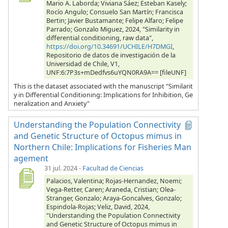
Mario A. Laborda; Viviana Sáez; Esteban Kasely;
Rocío Angulo; Consuelo San Martín; Francisca
Bertin; Javier Bustamante; Felipe Alfaro; Felipe
Parrado; Gonzalo Miguez, 2024, "Similarity in
differential conditioning, raw data",
https://doi.org/10.34691/UCHILE/H7DMGI
,
Repositorio de datos de investigación de la
Universidad de Chile, V1,
UNF:6:7P3s+mDedfvs6uYQN0RA9A== [fileUNF]
This is the dataset associated with the manuscript "Similarit
y in Differential Conditioning: Implications for Inhibition, Ge
neralization and Anxiety"
Understanding the Population Connectivity
and Genetic Structure of Octopus mimus in
Northern Chile: Implications for Fisheries Man
agement
31 jul. 2024
-
Facultad de Ciencias
Palacios, Valentina; Rojas-Hernandez, Noemi;
Vega-Retter, Caren; Araneda, Cristian; Olea-
Stranger, Gonzalo; Araya-Goncalves, Gonzalo;
Espindola-Rojas; Veliz, David, 2024,
"Understanding the Population Connectivity
and Genetic Structure of Octopus mimus in