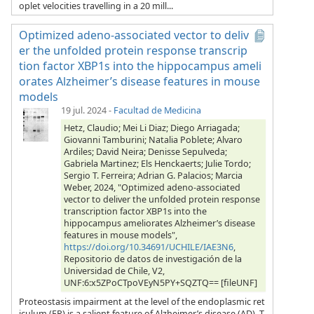
oplet velocities travelling in a 20 mill...
Optimized adeno-associated vector to deliv
er the unfolded protein response transcrip
tion factor XBP1s into the hippocampus ameli
orates Alzheimer’s disease features in mouse
models
19 jul. 2024
-
Facultad de Medicina
Hetz, Claudio; Mei Li Diaz; Diego Arriagada;
Giovanni Tamburini; Natalia Poblete; Alvaro
Ardiles; David Neira; Denisse Sepulveda;
Gabriela Martinez; Els Henckaerts; Julie Tordo;
Sergio T. Ferreira; Adrian G. Palacios; Marcia
Weber, 2024, "Optimized adeno-associated
vector to deliver the unfolded protein response
transcription factor XBP1s into the
hippocampus ameliorates Alzheimer’s disease
features in mouse models",
https://doi.org/10.34691/UCHILE/IAE3N6
,
Repositorio de datos de investigación de la
Universidad de Chile, V2,
UNF:6:x5ZPoCTpoVEyN5PY+SQZTQ== [fileUNF]
Proteostasis impairment at the level of the endoplasmic ret
iculum (ER) is a salient feature of Alzheimer’s disease (AD). T