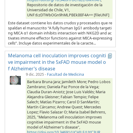
Repositorio de datos de investigación de la
Universidad de Chile, V1,
UNF:6:zDTWbOGn9hMLPBEkI8IF4A== [fileUNF]
Este dataset contiene los datos crudos y procesados que re
spaldan el manuscrito “A fully human IgG1 antibody targeti
ng MICA α1 domain inhibits interaction with NKG2D and ac
tivates immune effector functions against MICA-expressing
cells”. Incluye datos experimentales de la caracte...
Melanoma cell inoculation improves cogniti
ve impairment in the 5xFAD mouse model o
f Alzheimer’s disease
9 dic. 2025
-
Facultad de Medicina
Barbara Bruna Jara; Jamileth More; Pedro Lobos
Zambrano; Daniela Paz Ponce de la Vega;
Claudia Duran-Aniotz; Jose Luis Valdés; Maria
Alejandra Gleisner; Fabian Tempio; Felipe
Salech; Matías Pizarro; Carol D SanMartín;
Martín Cárcamo; Andrew Quest; Mercedes
Lopez; Flavio Salazar O; Maria Isabel Behrens,
2025, "Melanoma cell inoculation improves
cognitive impairment in the 5xFAD mouse
model of Alzheimer’s disease",
https://doi.org/10.34691/UCHILE/UYC3UR
,