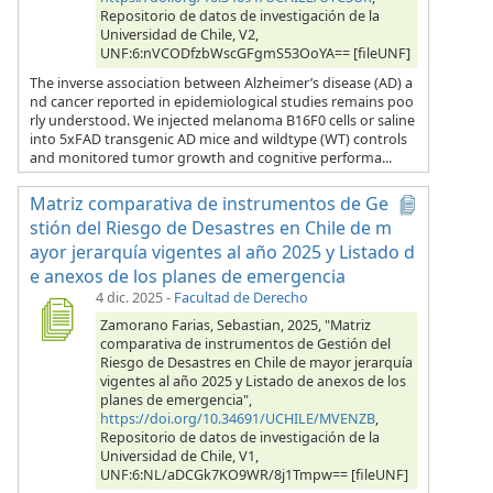
Repositorio de datos de investigación de la
Universidad de Chile, V2,
UNF:6:nVCODfzbWscGFgmS53OoYA== [fileUNF]
The inverse association between Alzheimer’s disease (AD) a
nd cancer reported in epidemiological studies remains poo
rly understood. We injected melanoma B16F0 cells or saline
into 5xFAD transgenic AD mice and wildtype (WT) controls
and monitored tumor growth and cognitive performa...
Matriz comparativa de instrumentos de Ge
stión del Riesgo de Desastres en Chile de m
ayor jerarquía vigentes al año 2025 y Listado d
e anexos de los planes de emergencia
4 dic. 2025
-
Facultad de Derecho
Zamorano Farias, Sebastian, 2025, "Matriz
comparativa de instrumentos de Gestión del
Riesgo de Desastres en Chile de mayor jerarquía
vigentes al año 2025 y Listado de anexos de los
planes de emergencia",
https://doi.org/10.34691/UCHILE/MVENZB
,
Repositorio de datos de investigación de la
Universidad de Chile, V1,
UNF:6:NL/aDCGk7KO9WR/8j1Tmpw== [fileUNF]