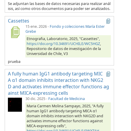
Se adjuntan las bases de datos necesarias para realizar anál
isis, así como otros documentos para poder ser analizados.
Cassettes
15 ene. 2026
-
Fondo y colecciones María Ester
Grebe
Etnografia, Laboratorio, 2025, "Cassettes",
https://doi.org/10.34691/UCHILE/WC5HGZ
,
Repositorio de datos de investigación de la
Universidad de Chile, V3
prueba
A fully human IgG1 antibody targeting MIC
A α1 domain inhibits interaction with NKG2
D and activates immune effector functions ag
ainst MICA-expressing cells
30 dic. 2025
-
Facultad de Medicina
Maria Carmen Molina Sampayo, 2025, "A fully
human IgG1 antibody targeting MICA α1
domain inhibits interaction with NKG2D and
activates immune effector functions against
MICA-expressing cells",
https://doi.org/10.34691/UCHILE/0WXTAH
,