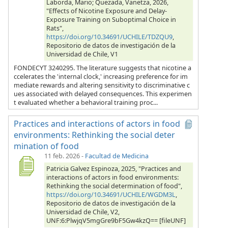
Laborda, Mario; Quezada, Vanetza, 2026,
"Effects of Nicotine Exposure and Delay-
Exposure Training on Suboptimal Choice in
Rats",
https://doi.org/10.34691/UCHILE/TDZQU9
,
Repositorio de datos de investigación de la
Universidad de Chile, V1
FONDECYT 3240295. The literature suggests that nicotine a
ccelerates the 'internal clock,' increasing preference for im
mediate rewards and altering sensitivity to discriminative c
ues associated with delayed consequences. This experimen
t evaluated whether a behavioral training proc...
Practices and interactions of actors in food
environments: Rethinking the social deter
mination of food
11 feb. 2026
-
Facultad de Medicina
Patricia Galvez Espinoza, 2025, "Practices and
interactions of actors in food environments:
Rethinking the social determination of food",
https://doi.org/10.34691/UCHILE/WGDM3L
,
Repositorio de datos de investigación de la
Universidad de Chile, V2,
UNF:6:PlwjqV5mgGre9bF5Gw4kzQ== [fileUNF]