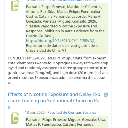
Parrado, Felipe Ernesto; Mardonez Cifuentes,
Antonia Paz; Silva, Matías Felipe; Fuentealba
Castro, Catalina Fernanda; Laborda, Mario A;
Quezada, Vanetza; Miguez, Gonzalo, 2026,
"Passive Vaporized Nicotine Exposure and
Response Inhibition in Rats: Evidence from the
Go/No-Go Task",
https://doi.org/10.34691/UCHILE/5BVOJI
,
Repositorio de datos de investigación de la
Universidad de Chile, V1
FONDECYT N° 3240295. MED PC otuput data from experim
ental chambers.Twenty-four Sprague Dawley rats were emp
loyed and randomly assigned to three groups: control (0 m
g/ml), low dose (3 mg/ml), and high dose (20 mg/ml) of vap
orized nicotine. Exposure was administered via the passiv
e...
Effects of Nicotine Exposure and Delay-Exp
osure Training on Suboptimal Choice in Rat
s
13 abr. 2026
-
Facultad de Ciencias Sociales
Parrado , Felipe Ernesto; Miguez, Gonzalo; Silva,
Matías F; Fuentealba, Catalina Fernanda;