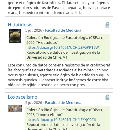
gente etiológico de fascioliasis. El dataset incluye imágenes
de ejemplares adultos de Fasciola hepatica, huevos, metace
rcaria, hospedero intermediario (caracol d...
Hidatidosis
5 jul. 2026
-
Facultad de Medicina
Colección Biológica de Parasitología (CBPar),
2026, "Hidatidosis",
https://doi.org/10.34691/UCHILE/GPPT9W
,
Repositorio de datos de investigación de la
Universidad de Chile, V1
Este conjunto de datos contiene registros de microfotograf
ías, fotografías y metadatos asociados al helminto Echinoc
occus granulosus, agente etiológico de hidatidosis o equin
ococosis quística. El dataset incluye imágenes de corte hist
ológico de tejido intestinal de perro con pres...
Loxoscelismo
5 jul. 2026
-
Facultad de Medicina
Colección Biológica de Parasitología (CBPar),
2026, "Loxoscelismo",
https://doi.org/10.34691/UCHILE/YJC9C6
,
Repositorio de datos de investigación de la
Universidad de Chile, V1