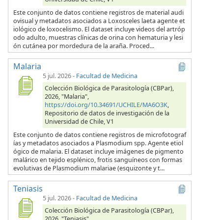
Este conjunto de datos contiene registros de material audi
ovisual y metadatos asociados a Loxosceles laeta agente et
iológico de loxocelismo. El dataset incluye videos del artróp
odo adulto, muestras clínicas de orina con hematuria y lesi
ón cutánea por mordedura de la araña. Proced...
Malaria
5 jul. 2026
-
Facultad de Medicina
Colección Biológica de Parasitología (CBPar),
2026, "Malaria",
https://doi.org/10.34691/UCHILE/MA6O3K
,
Repositorio de datos de investigación de la
Universidad de Chile, V1
Este conjunto de datos contiene registros de microfotograf
ías y metadatos asociados a Plasmodium spp. Agente etiol
ógico de malaria. El dataset incluye imágenes de pigmento
malárico en tejido esplénico, frotis sanguíneos con formas
evolutivas de Plasmodium malariae (esquizonte y t...
Teniasis
5 jul. 2026
-
Facultad de Medicina
Colección Biológica de Parasitología (CBPar),
2026, "Teniasis",