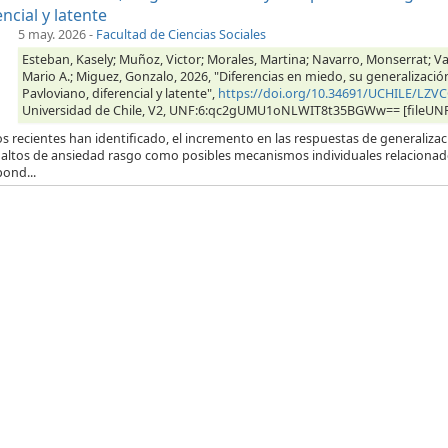
encial y latente
5 may. 2026
-
Facultad de Ciencias Sociales
Esteban, Kasely; Muñoz, Victor; Morales, Martina; Navarro, Monserrat; V
Mario A.; Miguez, Gonzalo, 2026, "Diferencias en miedo, su generalizaci
Pavloviano, diferencial y latente",
https://doi.org/10.34691/UCHILE/LZV
Universidad de Chile, V2, UNF:6:qc2gUMU1oNLWIT8t35BGWw== [fileUN
s recientes han identificado, el incremento en las respuestas de generalizaci
s altos de ansiedad rasgo como posibles mecanismos individuales relacionad
ond...