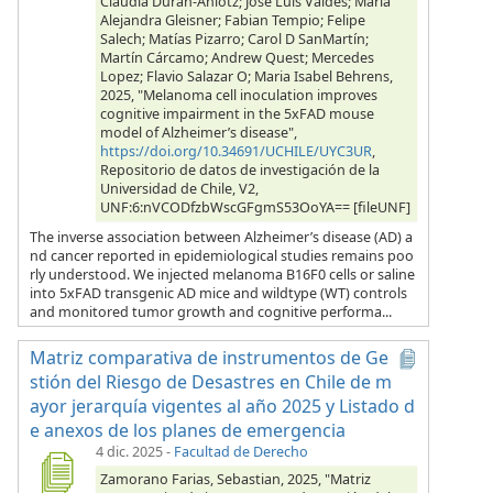
Claudia Duran-Aniotz; Jose Luis Valdés; Maria
Alejandra Gleisner; Fabian Tempio; Felipe
Salech; Matías Pizarro; Carol D SanMartín;
Martín Cárcamo; Andrew Quest; Mercedes
Lopez; Flavio Salazar O; Maria Isabel Behrens,
2025, "Melanoma cell inoculation improves
cognitive impairment in the 5xFAD mouse
model of Alzheimer’s disease",
https://doi.org/10.34691/UCHILE/UYC3UR
,
Repositorio de datos de investigación de la
Universidad de Chile, V2,
UNF:6:nVCODfzbWscGFgmS53OoYA== [fileUNF]
The inverse association between Alzheimer’s disease (AD) a
nd cancer reported in epidemiological studies remains poo
rly understood. We injected melanoma B16F0 cells or saline
into 5xFAD transgenic AD mice and wildtype (WT) controls
and monitored tumor growth and cognitive performa...
Matriz comparativa de instrumentos de Ge
stión del Riesgo de Desastres en Chile de m
ayor jerarquía vigentes al año 2025 y Listado d
e anexos de los planes de emergencia
4 dic. 2025
-
Facultad de Derecho
Zamorano Farias, Sebastian, 2025, "Matriz