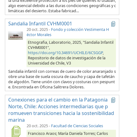
ía una excelente protección a los pies de quienes lo usaban,
algo esencial debido a las duras condiciones geográficas y c
limáticas del desierto. Estaba fabricad...
Sandalia Infantil CVHM0001
20 oct. 2025
-
Fondo y colección Vestimenta H
éctor Morales
Etnografia, Laboratorio, 2025, "Sandalia Infantil
CVHM0001",
https://doi.org/10.34691/UCHILE/6CSGGP
,
Repositorio de datos de investigación de la
Universidad de Chile, V3
Sandalia infantil con correas de cuero de color anaranjado s
obre una base de suela oscura de caucho y capa de tafetán
de algodón. Tiene unión con clavos y costuras con pespunt
e. Encontrada en Oficina Salitrera Dolores.
Conexiones para el cambio en la Patagonia
Norte, Chile: Acciones intermediarias que p
romueven transiciones hacia la sostenibilidad
marina
20 oct. 2025
-
Facultad de Ciencias Sociales
Francisco Araos; María Daniela Torres; Carlos