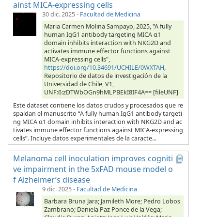
ainst MICA-expressing cells
30 dic. 2025
-
Facultad de Medicina
Maria Carmen Molina Sampayo, 2025, "A fully
human IgG1 antibody targeting MICA α1
domain inhibits interaction with NKG2D and
activates immune effector functions against
MICA-expressing cells",
https://doi.org/10.34691/UCHILE/0WXTAH
,
Repositorio de datos de investigación de la
Universidad de Chile, V1,
UNF:6:zDTWbOGn9hMLPBEkI8IF4A== [fileUNF]
Este dataset contiene los datos crudos y procesados que re
spaldan el manuscrito “A fully human IgG1 antibody targeti
ng MICA α1 domain inhibits interaction with NKG2D and ac
tivates immune effector functions against MICA-expressing
cells”. Incluye datos experimentales de la caracte...
Melanoma cell inoculation improves cogniti
ve impairment in the 5xFAD mouse model o
f Alzheimer’s disease
9 dic. 2025
-
Facultad de Medicina
Barbara Bruna Jara; Jamileth More; Pedro Lobos
Zambrano; Daniela Paz Ponce de la Vega;