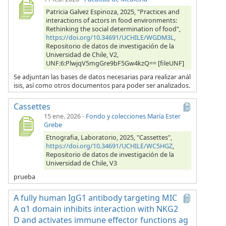
Patricia Galvez Espinoza, 2025, "Practices and
interactions of actors in food environments:
Rethinking the social determination of food",
https://doi.org/10.34691/UCHILE/WGDM3L
,
Repositorio de datos de investigación de la
Universidad de Chile, V2,
UNF:6:PlwjqV5mgGre9bF5Gw4kzQ== [fileUNF]
Se adjuntan las bases de datos necesarias para realizar anál
isis, así como otros documentos para poder ser analizados.
Cassettes
15 ene. 2026
-
Fondo y colecciones María Ester
Grebe
Etnografia, Laboratorio, 2025, "Cassettes",
https://doi.org/10.34691/UCHILE/WC5HGZ
,
Repositorio de datos de investigación de la
Universidad de Chile, V3
prueba
A fully human IgG1 antibody targeting MIC
A α1 domain inhibits interaction with NKG2
D and activates immune effector functions ag