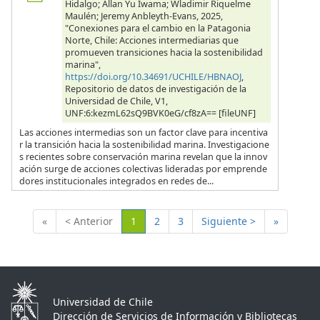
Hidalgo; Allan Yu Iwama; Wladimir Riquelme
Maulén; Jeremy Anbleyth-Evans, 2025,
"Conexiones para el cambio en la Patagonia
Norte, Chile: Acciones intermediarias que
promueven transiciones hacia la sostenibilidad
marina",
https://doi.org/10.34691/UCHILE/HBNAOJ
,
Repositorio de datos de investigación de la
Universidad de Chile, V1,
UNF:6:kezmL62sQ9BVK0eG/cf8zA== [fileUNF]
Las acciones intermedias son un factor clave para incentiva
r la transición hacia la sostenibilidad marina. Investigacione
s recientes sobre conservación marina revelan que la innov
ación surge de acciones colectivas lideradas por emprende
dores institucionales integrados en redes de...
(Actual)
«
< Anterior
1
2
3
Siguiente >
»
Universidad de Chile
Dirección de Servicios de Información y Bibliotecas